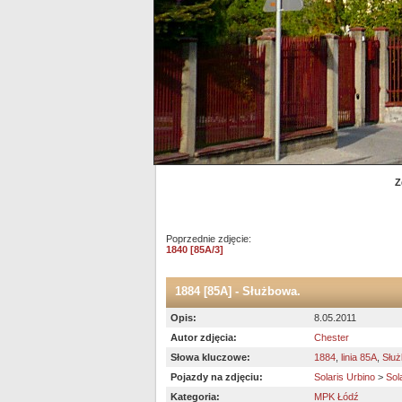
Z
Poprzednie zdjęcie:
1840 [85A/3]
1884 [85A] - Służbowa.
Opis:
8.05.2011
Autor zdjęcia:
Chester
Słowa kluczowe:
1884
,
linia 85A
,
Słu
Pojazdy na zdjęciu:
Solaris Urbino
>
Sol
Kategoria:
MPK Łódź