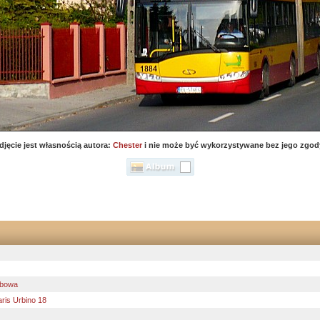
djęcie jest własnością autora:
Chester
i nie może być wykorzystywane bez jego zgod
żbowa
aris Urbino 18