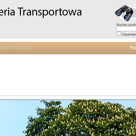
Nazwa użytk
Zapamięt
884 [85A] - Służbowa.
Rej