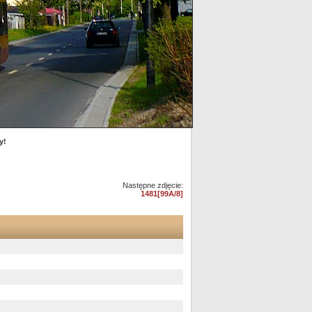
y!
Następne zdjęcie:
1481[99A/8]