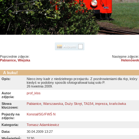
Poprzednie zdjęcie:
Następne zdjęcie:
Pabianice, Wiejska
Helenówek
A kuku!
Opis:
Nieco inny kadr z niedzielnego przejazdu. Z pozdrowieniami dla rkp, który
kiedyś w podobny sposób sfotografował tutaj solo P.
26 kwietnia 2009.
Autor
prof_klos
zdjęcia:
Słowa
Pabianice
,
Warszawska
,
Duży Skręt
,
TA154
,
impreza
,
krańcówka
kluczowe:
Pojazdy na
Konstal/SG/FWŚ N
zdjęciu:
Kategoria:
Tomasz Adamkiewicz
Data:
30.04.2009 13:27
Wyświetleń:
3130