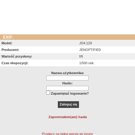
EXIF:
Model:
JD4.1Z8
Producent:
JENOPTIFIED
Wartość przysłony:
f/8
Czas ekspozycji:
1/500 sek.
Nazwa użytkownika:
Hasło:
Zapamiętać logowanie?
Zapomniałem(am) hasła
Przełącz na pełną wersję tej strony