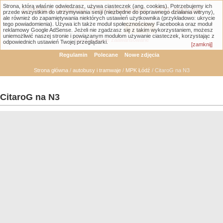
Strona, którą właśnie odwiedzasz, używa ciasteczek (ang. cookies). Potrzebujemy ich
Łódzka Galeria Transportowa - GTLodz.eu
przede wszystkim do utrzymywania sesji (niezbędne do poprawnego działania witryny),
ale również do zapamiętywania niektórych ustawień użytkownika (przykładowo: ukrycie
tego powiadomienia). Używa ich także moduł społecznościowy Facebooka oraz moduł
reklamowy Google AdSense. Jeżeli nie zgadzasz się z takim wykorzystaniem, możesz
uniemożliwić naszej stronie i powiązanym modułom używanie ciasteczek, korzystając z
Wyszukiwanie zaawansowane
odpowiednich ustawień Twojej przeglądarki.
[zamknij]
Regulamin
Polecane
Nowe zdjęcia
Strona główna
/
autobusy i tramwaje
/
MPK Łódź
/ CitaroG na N3
CitaroG na N3