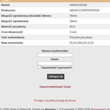
EXIF:
Model:
NIKON D5100
Producent:
NIKON CORPORATION
Długość ogniskowej (dla klatki 35mm):
45mm
Długość ogniskowej:
30mm
Wartość przysłony:
f/5.6
Czas ekspozycji:
3 sek.
Tryb naświetlania:
Priorytet przysłony
Data utworzenia:
01.01.2015 01:11:51
Nazwa użytkownika:
Hasło:
Zapamiętać logowanie?
Zapomniałem(am) hasła
Przełącz na pełną wersję tej strony
© 2026 Ukalo & Pewusoft. Oparte na
4images
1.10 Copyright © 2002-2026
4homepages.de