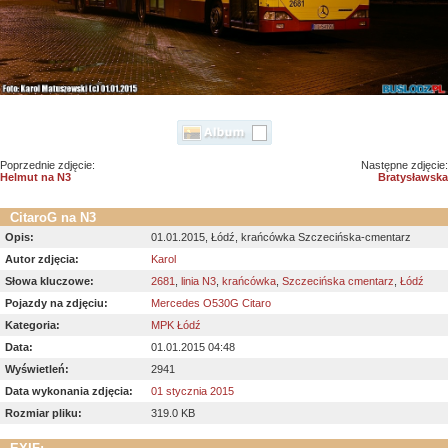
Poprzednie zdjęcie:
Następne zdjęcie:
Helmut na N3
Bratysławska
CitaroG na N3
Opis:
01.01.2015, Łódź, krańcówka Szczecińska-cmentarz
Autor zdjęcia:
Karol
Słowa kluczowe:
2681
,
linia N3
,
krańcówka
,
Szczecińska cmentarz
,
Łódź
Pojazdy na zdjęciu:
Mercedes O530G Citaro
Kategoria:
MPK Łódź
Data:
01.01.2015 04:48
Wyświetleń:
2941
Data wykonania zdjęcia:
01 stycznia 2015
Rozmiar pliku:
319.0 KB