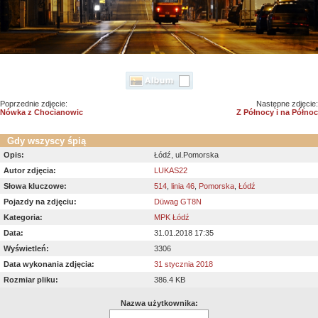
Poprzednie zdjęcie:
Następne zdjęcie:
Nówka z Chocianowic
Z Północy i na Północ
Gdy wszyscy śpią
Opis:
Łódź, ul.Pomorska
Autor zdjęcia:
LUKAS22
Słowa kluczowe:
514
,
linia 46
,
Pomorska
,
Łódź
Pojazdy na zdjęciu:
Düwag GT8N
Kategoria:
MPK Łódź
Data:
31.01.2018 17:35
Wyświetleń:
3306
Data wykonania zdjęcia:
31 stycznia 2018
Rozmiar pliku:
386.4 KB
Nazwa użytkownika: