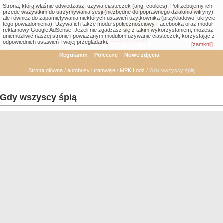
Strona, którą właśnie odwiedzasz, używa ciasteczek (ang. cookies). Potrzebujemy ich
Łódzka Galeria Transportowa - GTLodz.eu
przede wszystkim do utrzymywania sesji (niezbędne do poprawnego działania witryny),
ale również do zapamiętywania niektórych ustawień użytkownika (przykładowo: ukrycie
tego powiadomienia). Używa ich także moduł społecznościowy Facebooka oraz moduł
reklamowy Google AdSense. Jeżeli nie zgadzasz się z takim wykorzystaniem, możesz
uniemożliwić naszej stronie i powiązanym modułom używanie ciasteczek, korzystając z
Wyszukiwanie zaawansowane
odpowiednich ustawień Twojej przeglądarki.
[zamknij]
Regulamin
Polecane
Nowe zdjęcia
Strona główna
/
autobusy i tramwaje
/
MPK Łódź
/ Gdy wszyscy śpią
Gdy wszyscy śpią