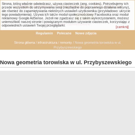
Strona, którą właśnie odwiedzasz, używa ciasteczek (ang. cookies). Potrzebujemy ich
Łódzka Galeria Transportowa - GTLodz.eu
przede wszystkim do utrzymywania sesji (niezbędne do poprawnego działania witryny),
ale również do zapamiętywania niektórych ustawień użytkownika (przykładowo: ukrycie
tego powiadomienia). Używa ich także moduł społecznościowy Facebooka oraz moduł
reklamowy Google AdSense. Jeżeli nie zgadzasz się z takim wykorzystaniem, możesz
uniemożliwić naszej stronie i powiązanym modułom używanie ciasteczek, korzystając z
Wyszukiwanie zaawansowane
odpowiednich ustawień Twojej przeglądarki.
[zamknij]
Regulamin
Polecane
Nowe zdjęcia
Strona główna
/
infrastruktura
/
remonty
/ Nowa geometria torowiska w ul.
Przybyszewskiego
Nowa geometria torowiska w ul. Przybyszewskiego