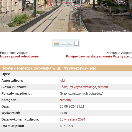
Poprzednie zdjęcie:
Następne zdjęcie:
Niższa przed odrodzeniem
Kolejne tory na skrzyżowaniu Przybyszewskiego - Kilińskiego
Nowa geometria torowiska w ul. Przybyszewskiego
Opis:
Autor zdjęcia:
luki
Słowa kluczowe:
Łódź
,
Przybyszewskiego
,
remont
Pojazdy na zdjęciu:
(brak oznaczonych pojazdów)
Kategoria:
remonty
Data:
15.09.2024 23:11
Wyświetleń:
1719
Data wykonania zdjęcia:
15 września 2024
Rozmiar pliku:
607.7 KB