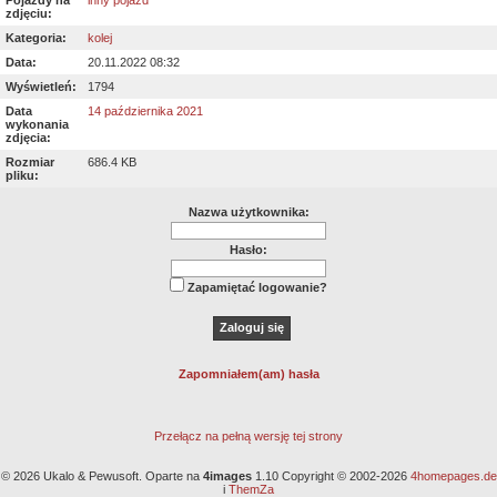
Pojazdy na
inny pojazd
zdjęciu:
Kategoria:
kolej
Data:
20.11.2022 08:32
Wyświetleń:
1794
Data
14 października 2021
wykonania
zdjęcia:
Rozmiar
686.4 KB
pliku:
Nazwa użytkownika:
Hasło:
Zapamiętać logowanie?
Zapomniałem(am) hasła
Przełącz na pełną wersję tej strony
© 2026 Ukalo & Pewusoft. Oparte na
4images
1.10 Copyright © 2002-2026
4homepages.de
i
ThemZa