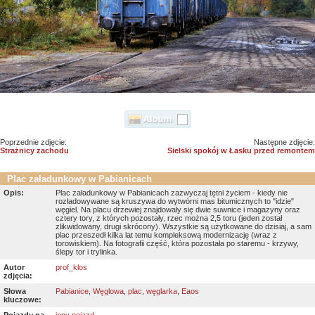
Poprzednie zdjęcie:
Następne zdjęcie:
Strażnicy zachodu
Sielski spokój w Łasku przed remontem
Plac załadunkowy w Pabianicach
Opis:
Plac załadunkowy w Pabianicach zazwyczaj tętni życiem - kiedy nie
rozładowywane są kruszywa do wytwórni mas bitumicznych to "idzie"
węgiel. Na placu drzewiej znajdowały się dwie suwnice i magazyny oraz
cztery tory, z których pozostały, rzec można 2,5 toru (jeden został
zlikwidowany, drugi skrócony). Wszystkie są użytkowane do dzisiaj, a sam
plac przeszedł kilka lat temu kompleksową modernizację (wraz z
torowiskiem). Na fotografii część, która pozostała po staremu - krzywy,
ślepy tor i trylinka.
Autor
prof_klos
zdjęcia:
Słowa
Pabianice
,
Węglowa
,
plac
,
węglarka
,
Eaos
kluczowe: