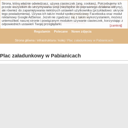
Strona, którą właśnie odwiedzasz, używa ciasteczek (ang. cookies). Potrzebujemy ich
Łódzka Galeria Transportowa - GTLodz.eu
przede wszystkim do utrzymywania sesji (niezbędne do poprawnego działania witryny),
ale również do zapamiętywania niektórych ustawień użytkownika (przykładowo: ukrycie
tego powiadomienia). Używa ich także moduł społecznościowy Facebooka oraz moduł
reklamowy Google AdSense. Jeżeli nie zgadzasz się z takim wykorzystaniem, możesz
uniemożliwić naszej stronie i powiązanym modułom używanie ciasteczek, korzystając z
Wyszukiwanie zaawansowane
odpowiednich ustawień Twojej przeglądarki.
[zamknij]
Regulamin
Polecane
Nowe zdjęcia
Strona główna
/
infrastruktura
/
kolej
/ Plac załadunkowy w Pabianicach
Plac załadunkowy w Pabianicach