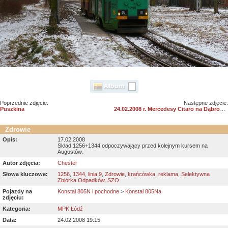
Poprzednie zdjęcie:
Następne zdjęcie:
Puszkina
24.02.2008 r. Mercedesy Citaro na Dąbrowie
Zdrowie
Opis:
17.02.2008
Skład 1256+1344 odpoczywający przed kolejnym kursem na
Augustów.
Autor zdjęcia:
Chester
Słowa kluczowe:
1256
,
1344
,
linia 9
,
Zdrowie
,
krańcówka
,
reklama
,
Selektywna
Zbiórka Odpadków
,
SZO
Pojazdy na
Konstal 805N i pochodne
>
Konstal 805Na
zdjęciu:
Kategoria:
MPK Łódź
Data:
24.02.2008 19:15