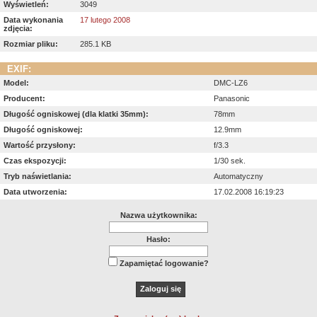
Wyświetleń:
3049
Data wykonania
17 lutego 2008
zdjęcia:
Rozmiar pliku:
285.1 KB
EXIF:
Model:
DMC-LZ6
Producent:
Panasonic
Długość ogniskowej (dla klatki 35mm):
78mm
Długość ogniskowej:
12.9mm
Wartość przysłony:
f/3.3
Czas ekspozycji:
1/30 sek.
Tryb naświetlania:
Automatyczny
Data utworzenia:
17.02.2008 16:19:23
Nazwa użytkownika:
Hasło:
Zapamiętać logowanie?