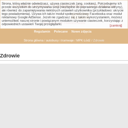
Strona, którą właśnie odwiedzasz, używa ciasteczek (ang. cookies). Potrzebujemy ich
Łódzka Galeria Transportowa - GTLodz.eu
przede wszystkim do utrzymywania sesji (niezbędne do poprawnego działania witryny),
ale również do zapamiętywania niektórych ustawień użytkownika (przykładowo: ukrycie
tego powiadomienia). Używa ich także moduł społecznościowy Facebooka oraz moduł
reklamowy Google AdSense. Jeżeli nie zgadzasz się z takim wykorzystaniem, możesz
uniemożliwić naszej stronie i powiązanym modułom używanie ciasteczek, korzystając z
Wyszukiwanie zaawansowane
odpowiednich ustawień Twojej przeglądarki.
[zamknij]
Regulamin
Polecane
Nowe zdjęcia
Strona główna
/
autobusy i tramwaje
/
MPK Łódź
/ Zdrowie
Zdrowie