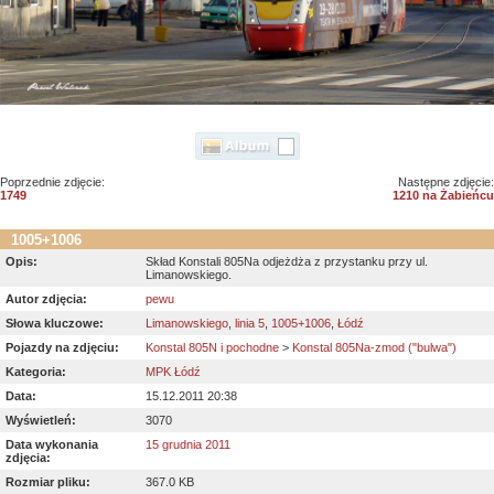
Poprzednie zdjęcie:
Następne zdjęcie:
1749
1210 na Żabieńcu
1005+1006
Opis:
Skład Konstali 805Na odjeżdża z przystanku przy ul.
Limanowskiego.
Autor zdjęcia:
pewu
Słowa kluczowe:
Limanowskiego
,
linia 5
,
1005+1006
,
Łódź
Pojazdy na zdjęciu:
Konstal 805N i pochodne
>
Konstal 805Na-zmod ("bulwa")
Kategoria:
MPK Łódź
Data:
15.12.2011 20:38
Wyświetleń:
3070
Data wykonania
15 grudnia 2011
zdjęcia:
Rozmiar pliku:
367.0 KB