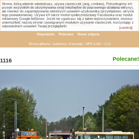
Strona, którą właśnie odwiedzasz, używa ciasteczek (ang. cookies). Potrzebujemy ich
Łódzka Galeria Transportowa - GTLodz.eu
przede wszystkim do utrzymywania sesji (niezbędne do poprawnego działania witryny),
ale również do zapamiętywania niektórych ustawień użytkownika (przykładowo: ukrycie
tego powiadomienia). Używa ich także moduł społecznościowy Facebooka oraz moduł
reklamowy Google AdSense. Jeżeli nie zgadzasz się z takim wykorzystaniem, możesz
uniemożliwić naszej stronie i powiązanym modułom używanie ciasteczek, korzystając z
Wyszukiwanie zaawansowane
odpowiednich ustawień Twojej przeglądarki.
[zamknij]
Regulamin
Polecane
Nowe zdjęcia
Strona główna
/
autobusy i tramwaje
/
MPK Łódź
/ 1116
Polecane!
1116