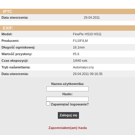
IPTC
Data stworzenia:
29.04.2011
EXIF:
Model:
FinePix HS10 HS11
Producent:
FUJIFILM
Długość ogniskowej:
16.1mm
Wartość przysłony:
f/5.6
Czas ekspozycji:
1/640 sek.
Tryb naświetlania:
Automatyczny
Data utworzenia:
29.04.2011 09:16:35
Nazwa użytkownika:
Hasło:
Zapamiętać logowanie?
Zapomniałem(am) hasła