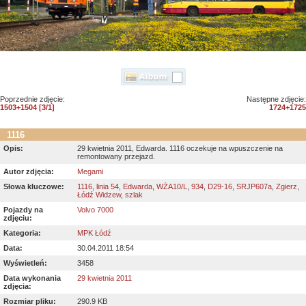
Poprzednie zdjęcie:
Następne zdjęcie:
1503+1504 [3/1]
1724+1725
1116
Opis:
29 kwietnia 2011, Edwarda. 1116 oczekuje na wpuszczenie na
remontowany przejazd.
Autor zdjęcia:
Megami
Słowa kluczowe:
1116
,
linia 54
,
Edwarda
,
WŻA10/L
,
934
,
D29-16
,
SRJP607a
,
Zgierz
,
Łódź Widzew
,
szlak
Pojazdy na
Volvo 7000
zdjęciu:
Kategoria:
MPK Łódź
Data:
30.04.2011 18:54
Wyświetleń:
3458
Data wykonania
29 kwietnia 2011
zdjęcia:
Rozmiar pliku:
290.9 KB