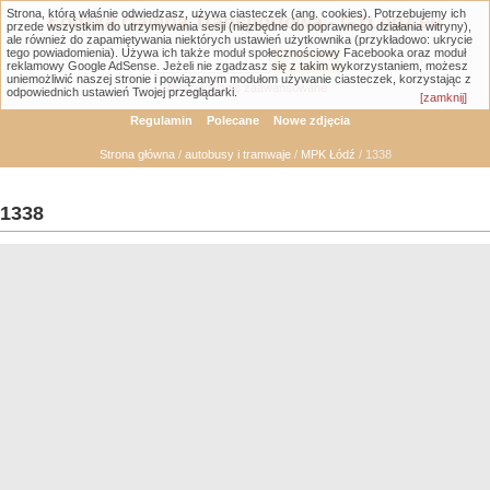
Strona, którą właśnie odwiedzasz, używa ciasteczek (ang. cookies). Potrzebujemy ich
Łódzka Galeria Transportowa - GTLodz.eu
przede wszystkim do utrzymywania sesji (niezbędne do poprawnego działania witryny),
ale również do zapamiętywania niektórych ustawień użytkownika (przykładowo: ukrycie
tego powiadomienia). Używa ich także moduł społecznościowy Facebooka oraz moduł
reklamowy Google AdSense. Jeżeli nie zgadzasz się z takim wykorzystaniem, możesz
uniemożliwić naszej stronie i powiązanym modułom używanie ciasteczek, korzystając z
Wyszukiwanie zaawansowane
odpowiednich ustawień Twojej przeglądarki.
[zamknij]
Regulamin
Polecane
Nowe zdjęcia
Strona główna
/
autobusy i tramwaje
/
MPK Łódź
/ 1338
1338