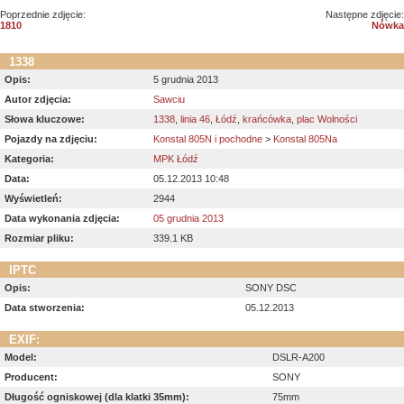
Poprzednie zdjęcie:
Następne zdjęcie:
1810
Nówka
1338
Opis:
5 grudnia 2013
Autor zdjęcia:
Sawciu
Słowa kluczowe:
1338
,
linia 46
,
Łódź
,
krańcówka
,
plac Wolności
Pojazdy na zdjęciu:
Konstal 805N i pochodne
>
Konstal 805Na
Kategoria:
MPK Łódź
Data:
05.12.2013 10:48
Wyświetleń:
2944
Data wykonania zdjęcia:
05 grudnia 2013
Rozmiar pliku:
339.1 KB
IPTC
Opis:
SONY DSC
Data stworzenia:
05.12.2013
EXIF:
Model:
DSLR-A200
Producent:
SONY
Długość ogniskowej (dla klatki 35mm):
75mm