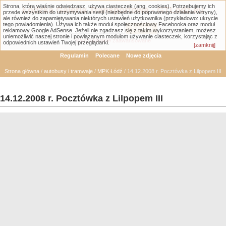
Strona, którą właśnie odwiedzasz, używa ciasteczek (ang. cookies). Potrzebujemy ich
Łódzka Galeria Transportowa - GTLodz.eu
przede wszystkim do utrzymywania sesji (niezbędne do poprawnego działania witryny),
ale również do zapamiętywania niektórych ustawień użytkownika (przykładowo: ukrycie
tego powiadomienia). Używa ich także moduł społecznościowy Facebooka oraz moduł
reklamowy Google AdSense. Jeżeli nie zgadzasz się z takim wykorzystaniem, możesz
uniemożliwić naszej stronie i powiązanym modułom używanie ciasteczek, korzystając z
Wyszukiwanie zaawansowane
odpowiednich ustawień Twojej przeglądarki.
[zamknij]
Regulamin
Polecane
Nowe zdjęcia
Strona główna
/
autobusy i tramwaje
/
MPK Łódź
/ 14.12.2008 r. Pocztówka z Lilpopem III
14.12.2008 r. Pocztówka z Lilpopem III