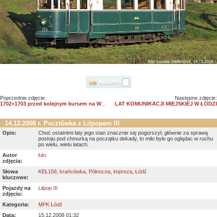
Poprzednie zdjęcie:
Następne zdjęcie:
1702+1703 przed kolejnym kursem na Wyszyńskiego
LAT KOMUNIKACJI MIEJSKIEJ W ŁODZI
14.12.2008 r. Pocztówka z Lilpopem III
Opis:
Choć ostatnimi laty jego stan znacznie się pogorszył, głównie za sprawą
postoju pod chmurką na początku dekady, to milo było go oglądac w ruchu
po wielu, wielu latach.
Autor
luki
zdjęcia:
Słowa
KEŁ158
,
krańcówka
,
Północna
,
impreza
,
Łódź
kluczowe:
Pojazdy na
Lilpop III
zdjęciu:
Kategoria:
MPK Łódź
Data:
15.12.2008 01:32