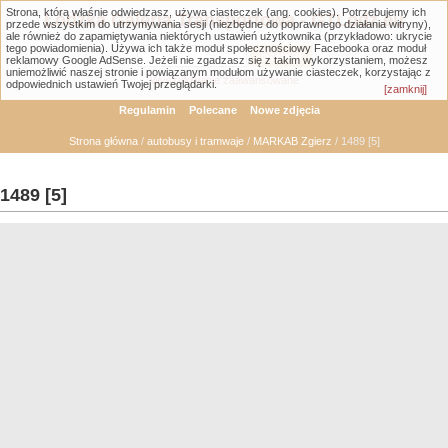
Strona, którą właśnie odwiedzasz, używa ciasteczek (ang. cookies). Potrzebujemy ich
Łódzka Galeria Transportowa - GTLodz.eu
przede wszystkim do utrzymywania sesji (niezbędne do poprawnego działania witryny),
ale również do zapamiętywania niektórych ustawień użytkownika (przykładowo: ukrycie
tego powiadomienia). Używa ich także moduł społecznościowy Facebooka oraz moduł
reklamowy Google AdSense. Jeżeli nie zgadzasz się z takim wykorzystaniem, możesz
uniemożliwić naszej stronie i powiązanym modułom używanie ciasteczek, korzystając z
Wyszukiwanie zaawansowane
odpowiednich ustawień Twojej przeglądarki.
[zamknij]
Regulamin
Polecane
Nowe zdjęcia
Strona główna
/
autobusy i tramwaje
/
MARKAB Zgierz
/ 1489 [5]
1489 [5]