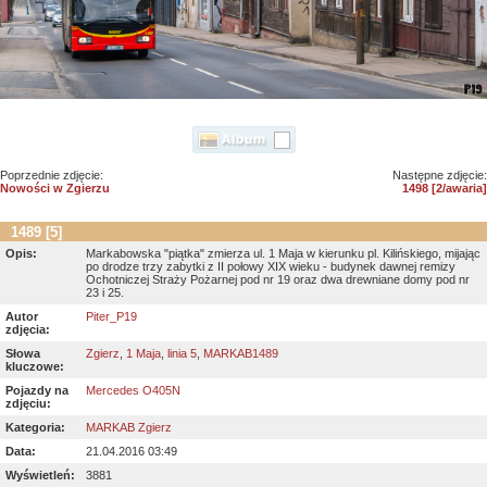
Poprzednie zdjęcie:
Następne zdjęcie:
Nowości w Zgierzu
1498 [2/awaria]
1489 [5]
Opis:
Markabowska "piątka" zmierza ul. 1 Maja w kierunku pl. Kilińskiego, mijając
po drodze trzy zabytki z II połowy XIX wieku - budynek dawnej remizy
Ochotniczej Straży Pożarnej pod nr 19 oraz dwa drewniane domy pod nr
23 i 25.
Autor
Piter_P19
zdjęcia:
Słowa
Zgierz
,
1 Maja
,
linia 5
,
MARKAB1489
kluczowe:
Pojazdy na
Mercedes O405N
zdjęciu:
Kategoria:
MARKAB Zgierz
Data:
21.04.2016 03:49
Wyświetleń:
3881