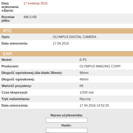
Data
17 kwietnia 2016
wykonania
zdjęcia:
Rozmiar
486.0 KB
pliku:
IPTC
Opis:
OLYMPUS DIGITAL CAMERA
Data stworzenia:
17.04.2016
EXIF:
Model:
E-P1
Producent:
OLYMPUS IMAGING CORP.
Długość ogniskowej (dla klatki 35mm):
98mm
Długość ogniskowej:
49mm
Wartość przysłony:
f/9
Czas ekspozycji:
1/250 sek.
Tryb naświetlania:
Ręczny
Data utworzenia:
17.04.2016 14:52:25
Nazwa użytkownika:
Hasło: