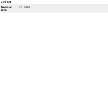
zdjęcia:
Rozmiar
919.3 KB
pliku: