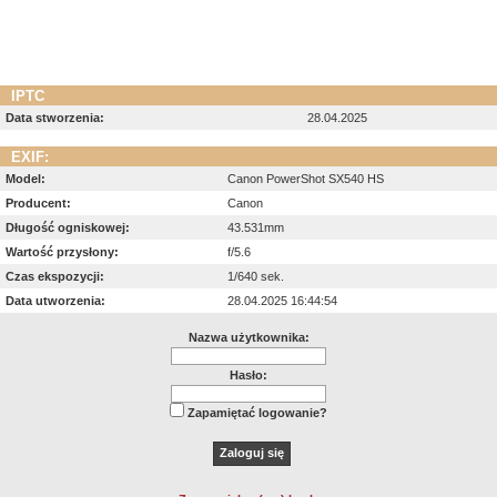
IPTC
Data stworzenia:
28.04.2025
EXIF:
Model:
Canon PowerShot SX540 HS
Producent:
Canon
Długość ogniskowej:
43.531mm
Wartość przysłony:
f/5.6
Czas ekspozycji:
1/640 sek.
Data utworzenia:
28.04.2025 16:44:54
Nazwa użytkownika:
Hasło:
Zapamiętać logowanie?