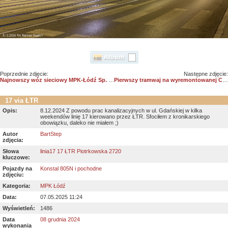
Poprzednie zdjęcie:
Następne zdjęcie:
Najnowszy wóz sieciowy MPK-Łódź Sp. z o.o.
Pierwszy tramwaj na wyremontowanej Cmentarnej
17 via ŁTR
Opis:
8.12.2024 Z powodu prac kanalizacyjnych w ul. Gdańskiej w kilka
weekendów linię 17 kierowano przez ŁTR. Sfociłem z kronikarskiego
obowiązku, daleko nie miałem ;)
Autor
BartStep
zdjęcia:
Słowa
linia17 17 ŁTR Piotrkowska 2720
kluczowe:
Pojazdy na
Konstal 805N i pochodne
zdjęciu:
Kategoria:
MPK Łódź
Data:
07.05.2025 11:24
Wyświetleń:
1486
Data
08 grudnia 2024
wykonania