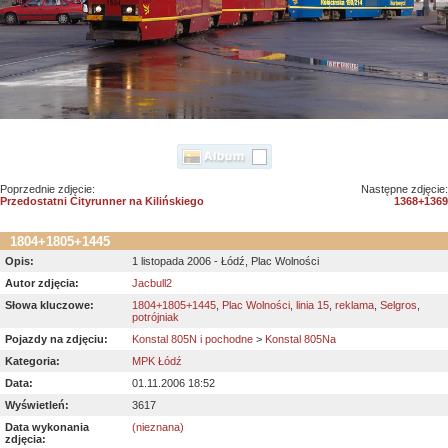
Poprzednie zdjęcie:
Następne zdjęcie:
Przedostatni Cityrunner na Kilińskiego
1368+1369
1804+1805+1445
Opis:
1 listopada 2006 - Łódź, Plac Wolności
Autor zdjęcia:
Jacbull2
Słowa kluczowe:
1804+1805+1445
,
Plac Wolności
,
linia 15
,
reklama
,
Selgros
,
potrójniak
Pojazdy na zdjęciu:
Konstal 805N i pochodne
>
Konstal 805Na
Kategoria:
MPK Łódź
Data:
01.11.2006 18:52
Wyświetleń:
3617
Data wykonania
(nieznana)
zdjęcia: