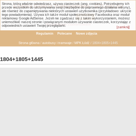
Strona, którą właśnie odwiedzasz, używa ciasteczek (ang. cookies). Potrzebujemy ich
Łódzka Galeria Transportowa - GTLodz.eu
przede wszystkim do utrzymywania sesji (niezbędne do poprawnego działania witryny),
ale również do zapamiętywania niektórych ustawień użytkownika (przykładowo: ukrycie
tego powiadomienia). Używa ich także moduł społecznościowy Facebooka oraz moduł
reklamowy Google AdSense. Jeżeli nie zgadzasz się z takim wykorzystaniem, możesz
uniemożliwić naszej stronie i powiązanym modułom używanie ciasteczek, korzystając z
Wyszukiwanie zaawansowane
odpowiednich ustawień Twojej przeglądarki.
[zamknij]
Regulamin
Polecane
Nowe zdjęcia
Strona główna
/
autobusy i tramwaje
/
MPK Łódź
/ 1804+1805+1445
1804+1805+1445