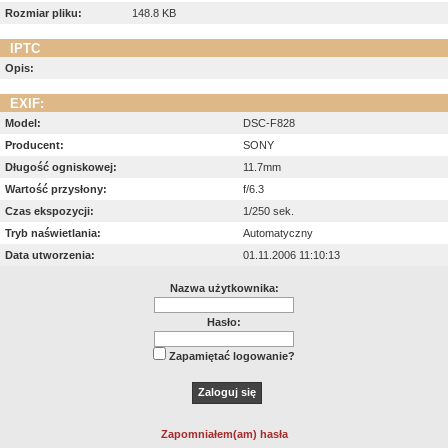
Rozmiar pliku:
148.8 KB
IPTC
Opis:
EXIF:
Model:
DSC-F828
Producent:
SONY
Długość ogniskowej:
11.7mm
Wartość przysłony:
f/6.3
Czas ekspozycji:
1/250 sek.
Tryb naświetlania:
Automatyczny
Data utworzenia:
01.11.2006 11:10:13
Nazwa użytkownika:
Hasło:
Zapamiętać logowanie?
Zapomniałem(am) hasła