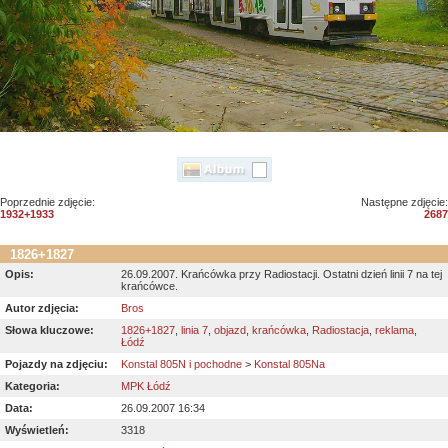
Poprzednie zdjęcie:
Następne zdjęcie:
1932+1933
2687
1826+1827
Opis:
26.09.2007. Krańcówka przy Radiostacji. Ostatni dzień linii 7 na tej
krańcówce.
Autor zdjęcia:
Bros
Słowa kluczowe:
1826+1827
,
linia 7
,
objazd
,
krańcówka
,
Radiostacja
,
reklama
,
Łódź
Pojazdy na zdjęciu:
Konstal 805N i pochodne
>
Konstal 805Na
Kategoria:
MPK Łódź
Data:
26.09.2007 16:34
Wyświetleń:
3318