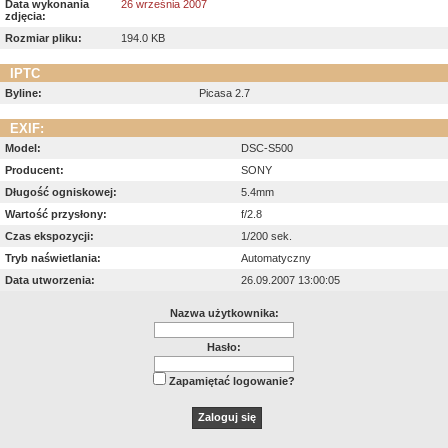
Data wykonania
26 września 2007
zdjęcia:
Rozmiar pliku:
194.0 KB
IPTC
Byline:
Picasa 2.7
EXIF:
Model:
DSC-S500
Producent:
SONY
Długość ogniskowej:
5.4mm
Wartość przysłony:
f/2.8
Czas ekspozycji:
1/200 sek.
Tryb naświetlania:
Automatyczny
Data utworzenia:
26.09.2007 13:00:05
Nazwa użytkownika:
Hasło:
Zapamiętać logowanie?