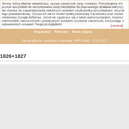
Strona, którą właśnie odwiedzasz, używa ciasteczek (ang. cookies). Potrzebujemy ich
Łódzka Galeria Transportowa - GTLodz.eu
przede wszystkim do utrzymywania sesji (niezbędne do poprawnego działania witryny),
ale również do zapamiętywania niektórych ustawień użytkownika (przykładowo: ukrycie
tego powiadomienia). Używa ich także moduł społecznościowy Facebooka oraz moduł
reklamowy Google AdSense. Jeżeli nie zgadzasz się z takim wykorzystaniem, możesz
uniemożliwić naszej stronie i powiązanym modułom używanie ciasteczek, korzystając z
Wyszukiwanie zaawansowane
odpowiednich ustawień Twojej przeglądarki.
[zamknij]
Regulamin
Polecane
Nowe zdjęcia
Strona główna
/
autobusy i tramwaje
/
MPK Łódź
/ 1826+1827
1826+1827