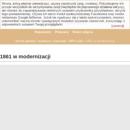
Strona, którą właśnie odwiedzasz, używa ciasteczek (ang. cookies). Potrzebujemy ich
Łódzka Galeria Transportowa - GTLodz.eu
przede wszystkim do utrzymywania sesji (niezbędne do poprawnego działania witryny),
ale również do zapamiętywania niektórych ustawień użytkownika (przykładowo: ukrycie
tego powiadomienia). Używa ich także moduł społecznościowy Facebooka oraz moduł
reklamowy Google AdSense. Jeżeli nie zgadzasz się z takim wykorzystaniem, możesz
uniemożliwić naszej stronie i powiązanym modułom używanie ciasteczek, korzystając z
Wyszukiwanie zaawansowane
odpowiednich ustawień Twojej przeglądarki.
[zamknij]
Regulamin
Polecane
Nowe zdjęcia
Strona główna
/
autobusy i tramwaje
/
MPK Łódź
/ 1861 w modernizacji
1861 w modernizacji