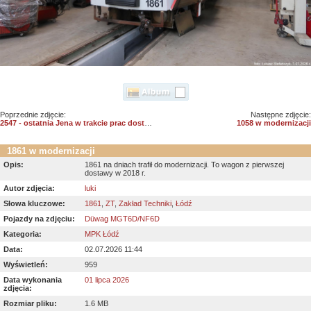
Poprzednie zdjęcie:
Następne zdjęcie:
2547 - ostatnia Jena w trakcie prac dostosowawczych
1058 w modernizacji
1861 w modernizacji
Opis:
1861 na dniach trafił do modernizacji. To wagon z pierwszej
dostawy w 2018 r.
Autor zdjęcia:
luki
Słowa kluczowe:
1861
,
ZT
,
Zakład Techniki
,
Łódź
Pojazdy na zdjęciu:
Düwag MGT6D/NF6D
Kategoria:
MPK Łódź
Data:
02.07.2026 11:44
Wyświetleń:
959
Data wykonania
01 lipca 2026
zdjęcia:
Rozmiar pliku:
1.6 MB