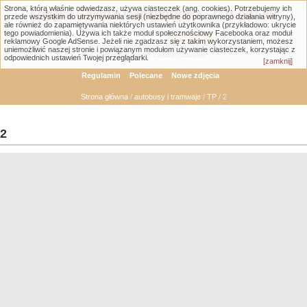
Strona, którą właśnie odwiedzasz, używa ciasteczek (ang. cookies). Potrzebujemy ich
Łódzka Galeria Transportowa - GTLodz.eu
przede wszystkim do utrzymywania sesji (niezbędne do poprawnego działania witryny),
ale również do zapamiętywania niektórych ustawień użytkownika (przykładowo: ukrycie
tego powiadomienia). Używa ich także moduł społecznościowy Facebooka oraz moduł
reklamowy Google AdSense. Jeżeli nie zgadzasz się z takim wykorzystaniem, możesz
uniemożliwić naszej stronie i powiązanym modułom używanie ciasteczek, korzystając z
Wyszukiwanie zaawansowane
odpowiednich ustawień Twojej przeglądarki.
[zamknij]
Regulamin
Polecane
Nowe zdjęcia
Strona główna
/
autobusy i tramwaje
/
TP
/ 2
2