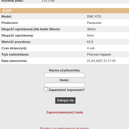
Rozmiar pliku:
175.1 KB
EXIF:
Model:
DMC-FZ5
Producent:
Panasonic
Długość ogniskowej (dla klatki 35mm):
36mm
Długość ogniskowej:
6mm
Wartość przysłony:
f/2.8
Czas ekspozycji:
4 sek.
Tryb naświetlania:
Priorytet migawki
Data utworzenia:
21.04.2007 21:17:43
Nazwa użytkownika:
Hasło:
Zapamiętać logowanie?
Zapomniałem(am) hasła
Przełącz na pełną wersję tej strony