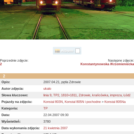
Poprzednie zdjęcie:
Następne zdjęcie:
2
Konstantynowska /Krzemieniecka
2
Opis:
2007.04.21, pętla Zdrowie
Autor zdjęcia:
ukalo
Słowa kluczowe:
linia 9
,
TP2
,
1810+1811
,
Zdrowie
,
krańcówka
,
impreza
,
Łódź
Pojazdy na zdjęciu:
Konstal 803N
,
Konstal 805N i pochodne
>
Konstal 805Na
Kategoria:
TP
Data:
22.04.2007 09:30
Wyświetleń:
3780
Data wykonania zdjęcia:
21 kwietnia 2007