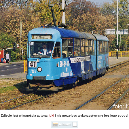
Zdjęcie jest własnością autora:
luki
i nie może być wykorzystywane bez jego zgody!