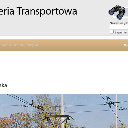
Nazwa użytk
Zapamięt
2000 r. 41 kierunek: Wiejska
Rej
ska