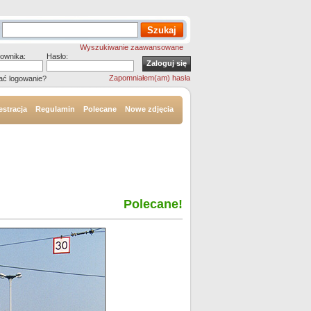
Wyszukiwanie zaawansowane
ownika:
Hasło:
Zapomniałem(am) hasła
ać logowanie?
estracja
Regulamin
Polecane
Nowe zdjęcia
Polecane!