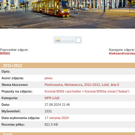
Poprzednie zdjęcie:
Następne zdjęcie:
805NS
Aleksandrowska
2011+2012
Opis:
Autor zdjęcia:
pewu
Słowa kluczowe:
Piotrkowska
,
Mickiewicza
,
2011+2012
,
Łódź
,
linia 8
Pojazdy na zdjęciu:
Konstal 805N i pochodne
>
Konstal 805Na-zmod ("bulwa")
Kategoria:
MPK Łódź
Data:
27.08.2024 21:46
Wyświetleń:
1531
Data wykonania zdjęcia:
17 sierpnia 2024
Rozmiar pliku:
821.5 KB