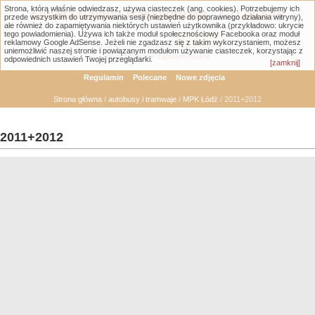
Strona, którą właśnie odwiedzasz, używa ciasteczek (ang. cookies). Potrzebujemy ich
Łódzka Galeria Transportowa - GTLodz.eu
przede wszystkim do utrzymywania sesji (niezbędne do poprawnego działania witryny),
ale również do zapamiętywania niektórych ustawień użytkownika (przykładowo: ukrycie
tego powiadomienia). Używa ich także moduł społecznościowy Facebooka oraz moduł
reklamowy Google AdSense. Jeżeli nie zgadzasz się z takim wykorzystaniem, możesz
uniemożliwić naszej stronie i powiązanym modułom używanie ciasteczek, korzystając z
Wyszukiwanie zaawansowane
odpowiednich ustawień Twojej przeglądarki.
[zamknij]
Regulamin
Polecane
Nowe zdjęcia
Strona główna
/
autobusy i tramwaje
/
MPK Łódź
/ 2011+2012
2011+2012