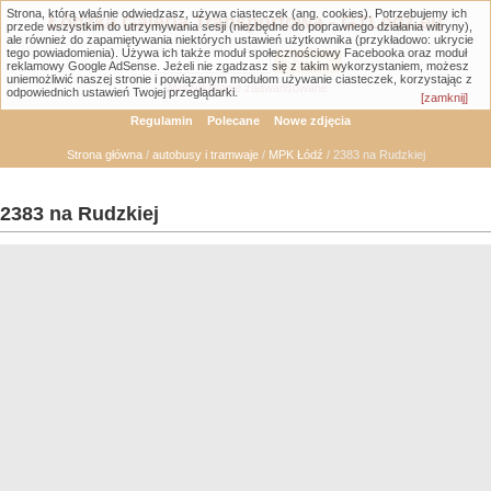
Strona, którą właśnie odwiedzasz, używa ciasteczek (ang. cookies). Potrzebujemy ich
Łódzka Galeria Transportowa - GTLodz.eu
przede wszystkim do utrzymywania sesji (niezbędne do poprawnego działania witryny),
ale również do zapamiętywania niektórych ustawień użytkownika (przykładowo: ukrycie
tego powiadomienia). Używa ich także moduł społecznościowy Facebooka oraz moduł
reklamowy Google AdSense. Jeżeli nie zgadzasz się z takim wykorzystaniem, możesz
uniemożliwić naszej stronie i powiązanym modułom używanie ciasteczek, korzystając z
Wyszukiwanie zaawansowane
odpowiednich ustawień Twojej przeglądarki.
[zamknij]
Regulamin
Polecane
Nowe zdjęcia
Strona główna
/
autobusy i tramwaje
/
MPK Łódź
/ 2383 na Rudzkiej
2383 na Rudzkiej