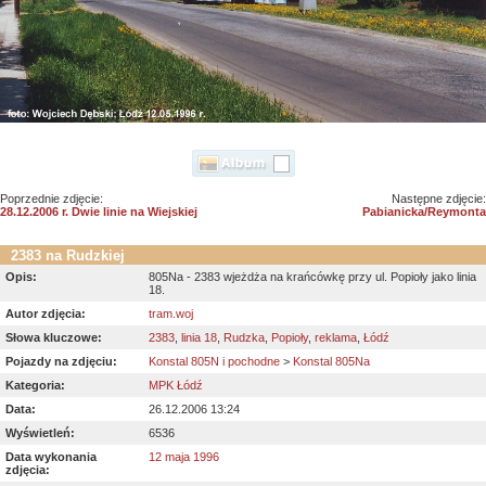
Poprzednie zdjęcie:
Następne zdjęcie:
28.12.2006 r. Dwie linie na Wiejskiej
Pabianicka/Reymonta
2383 na Rudzkiej
Opis:
805Na - 2383 wjeżdża na krańcówkę przy ul. Popioły jako linia
18.
Autor zdjęcia:
tram.woj
Słowa kluczowe:
2383
,
linia 18
,
Rudzka
,
Popioły
,
reklama
,
Łódź
Pojazdy na zdjęciu:
Konstal 805N i pochodne
>
Konstal 805Na
Kategoria:
MPK Łódź
Data:
26.12.2006 13:24
Wyświetleń:
6536
Data wykonania
12 maja 1996
zdjęcia: