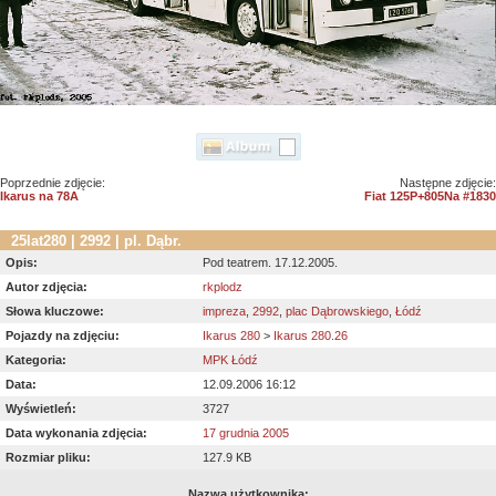
Poprzednie zdjęcie:
Następne zdjęcie:
Ikarus na 78A
Fiat 125P+805Na #1830
25lat280 | 2992 | pl. Dąbr.
Opis:
Pod teatrem. 17.12.2005.
Autor zdjęcia:
rkplodz
Słowa kluczowe:
impreza
,
2992
,
plac Dąbrowskiego
,
Łódź
Pojazdy na zdjęciu:
Ikarus 280
>
Ikarus 280.26
Kategoria:
MPK Łódź
Data:
12.09.2006 16:12
Wyświetleń:
3727
Data wykonania zdjęcia:
17 grudnia 2005
Rozmiar pliku:
127.9 KB
Nazwa użytkownika: