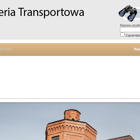
Nazwa użytk
Zapamięt
613 [55]
Rej