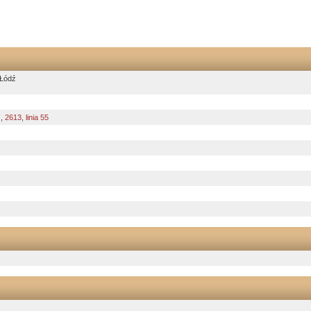
 Łódź
ź
,
2613
,
linia 55