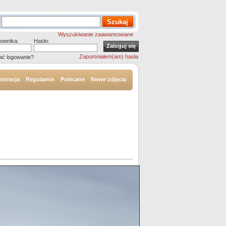
Wyszukiwanie zaawansowane
ownika:
Hasło:
Zapomniałem(am) hasła
ać logowanie?
estracja
Regulamin
Polecane
Nowe zdjęcia