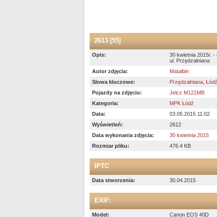
2613 [55]
Opis:
30 kwietnia 2015r. -
ul. Przędzalniana
Autor zdjęcia:
Matalbin
Słowa kluczowe:
Przędzalniana
,
Łód
Pojazdy na zdjęciu:
Jelcz M121MB
Kategoria:
MPK Łódź
Data:
03.05.2015 11:02
Wyświetleń:
2612
Data wykonania zdjęcia:
30 kwietnia 2015
Rozmiar pliku:
476.4 KB
IPTC
Data stworzenia:
30.04.2015
EXIF:
Model:
Canon EOS 40D