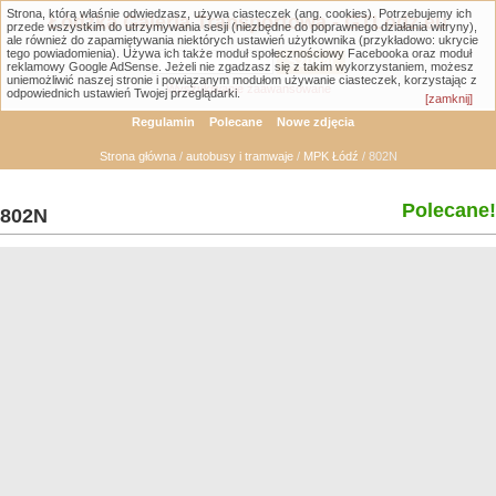
Strona, którą właśnie odwiedzasz, używa ciasteczek (ang. cookies). Potrzebujemy ich
Łódzka Galeria Transportowa - GTLodz.eu
przede wszystkim do utrzymywania sesji (niezbędne do poprawnego działania witryny),
ale również do zapamiętywania niektórych ustawień użytkownika (przykładowo: ukrycie
tego powiadomienia). Używa ich także moduł społecznościowy Facebooka oraz moduł
reklamowy Google AdSense. Jeżeli nie zgadzasz się z takim wykorzystaniem, możesz
uniemożliwić naszej stronie i powiązanym modułom używanie ciasteczek, korzystając z
Wyszukiwanie zaawansowane
odpowiednich ustawień Twojej przeglądarki.
[zamknij]
Regulamin
Polecane
Nowe zdjęcia
Strona główna
/
autobusy i tramwaje
/
MPK Łódź
/ 802N
Polecane!
802N