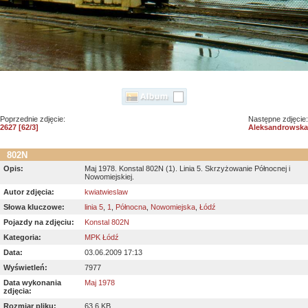
Poprzednie zdjęcie:
Następne zdjęcie:
2627 [62/3]
Aleksandrowska
802N
Opis:
Maj 1978. Konstal 802N (1). Linia 5. Skrzyżowanie Północnej i
Nowomiejskiej.
Autor zdjęcia:
kwiatwieslaw
Słowa kluczowe:
linia 5
,
1
,
Północna
,
Nowomiejska
,
Łódź
Pojazdy na zdjęciu:
Konstal 802N
Kategoria:
MPK Łódź
Data:
03.06.2009 17:13
Wyświetleń:
7977
Data wykonania
Maj 1978
zdjęcia:
Rozmiar pliku:
63.6 KB