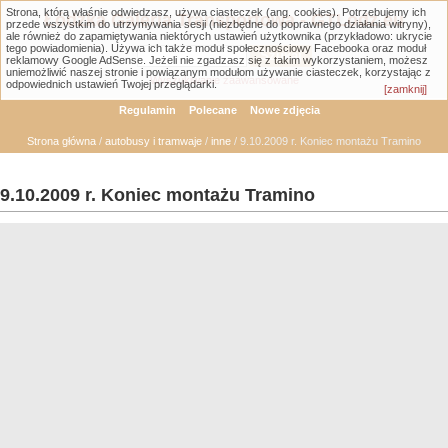
Strona, którą właśnie odwiedzasz, używa ciasteczek (ang. cookies). Potrzebujemy ich
Łódzka Galeria Transportowa - GTLodz.eu
przede wszystkim do utrzymywania sesji (niezbędne do poprawnego działania witryny),
ale również do zapamiętywania niektórych ustawień użytkownika (przykładowo: ukrycie
tego powiadomienia). Używa ich także moduł społecznościowy Facebooka oraz moduł
reklamowy Google AdSense. Jeżeli nie zgadzasz się z takim wykorzystaniem, możesz
uniemożliwić naszej stronie i powiązanym modułom używanie ciasteczek, korzystając z
Wyszukiwanie zaawansowane
odpowiednich ustawień Twojej przeglądarki.
[zamknij]
Regulamin
Polecane
Nowe zdjęcia
Strona główna
/
autobusy i tramwaje
/
inne
/ 9.10.2009 r. Koniec montażu Tramino
9.10.2009 r. Koniec montażu Tramino