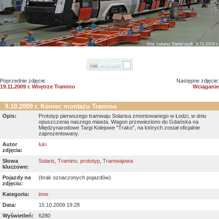
Poprzednie zdjęcie:
Następne zdjęcie:
19.11.2009 r. Wnętrze Tramino
Wciąganie
9.10.2009 r. Koniec montażu Tramino
Opis:
Prototyp pierwszego tramwaju Solarisa zmontowanego w Łodzi, w dniu
opuszczenia naszego miasta. Wagon przewieziono do Gdańska na
Międzynarodowe Targi Kolejowe "Trako", na których został oficjalnie
zaprezentowany.
Autor
luki
zdjęcia:
Słowa
Solaris
,
Tramino
,
prototyp
,
Tramwajowa
kluczowe:
Pojazdy na
(brak oznaczonych pojazdów)
zdjęciu:
Kategoria:
inne
Data:
15.10.2009 19:28
Wyświetleń:
6280