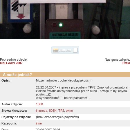
Poprzednie zdjęcie:
Następne zdjęcie:
Dni Łodzi 2007
Patki
A może jednak?
Opis:
Może nadrobię trochę kiepską jakość !!!
21/22.04.2007 - impreza przegubem TP#2. Znak od organizatora:
zielone światło do wychodzenia przez okno - a więc to był chyba
postój :::)))
A wychodził ktoś? - bo nie pamiętam...
Autor zdjęcia:
1888
Słowa kluczowe:
impreza
,
803N
,
TP2
,
okno
Pojazdy na zdjęciu:
(brak oznaczonych pojazdów)
Kategoria:
inne
Data:
29.04.2007 20:06