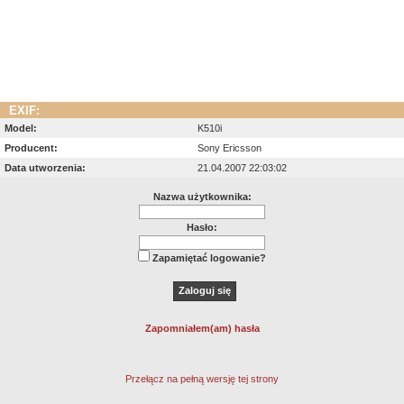
EXIF:
Model:
K510i
Producent:
Sony Ericsson
Data utworzenia:
21.04.2007 22:03:02
Nazwa użytkownika:
Hasło:
Zapamiętać logowanie?
Zapomniałem(am) hasła
Przełącz na pełną wersję tej strony