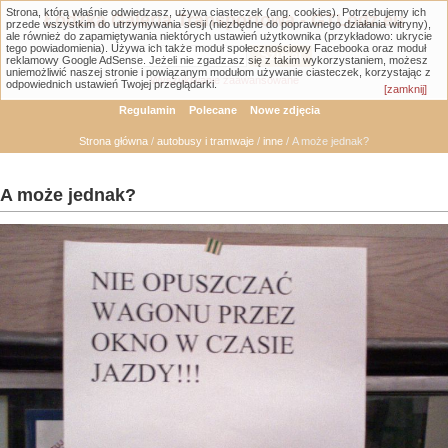
Strona, którą właśnie odwiedzasz, używa ciasteczek (ang. cookies). Potrzebujemy ich
Łódzka Galeria Transportowa - GTLodz.eu
przede wszystkim do utrzymywania sesji (niezbędne do poprawnego działania witryny),
ale również do zapamiętywania niektórych ustawień użytkownika (przykładowo: ukrycie
tego powiadomienia). Używa ich także moduł społecznościowy Facebooka oraz moduł
reklamowy Google AdSense. Jeżeli nie zgadzasz się z takim wykorzystaniem, możesz
uniemożliwić naszej stronie i powiązanym modułom używanie ciasteczek, korzystając z
Wyszukiwanie zaawansowane
odpowiednich ustawień Twojej przeglądarki.
[zamknij]
Regulamin
Polecane
Nowe zdjęcia
Strona główna
/
autobusy i tramwaje
/
inne
/ A może jednak?
A może jednak?