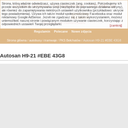
Strona, którą właśnie odwiedzasz, używa ciasteczek (ang. cookies). Potrzebujemy ich
Łódzka Galeria Transportowa - GTLodz.eu
przede wszystkim do utrzymywania sesji (niezbędne do poprawnego działania witryny),
ale również do zapamiętywania niektórych ustawień użytkownika (przykładowo: ukrycie
tego powiadomienia). Używa ich także moduł społecznościowy Facebooka oraz moduł
reklamowy Google AdSense. Jeżeli nie zgadzasz się z takim wykorzystaniem, możesz
uniemożliwić naszej stronie i powiązanym modułom używanie ciasteczek, korzystając z
Wyszukiwanie zaawansowane
odpowiednich ustawień Twojej przeglądarki.
[zamknij]
Regulamin
Polecane
Nowe zdjęcia
Strona główna
/
autobusy i tramwaje
/
PKS Bełchatów
/ Autosan H9-21 #EBE 43G8
Autosan H9-21 #EBE 43G8