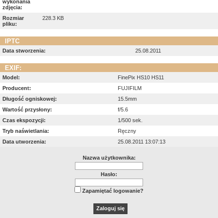
wykonania
zdjęcia:
Rozmiar
228.3 KB
pliku:
IPTC
Data stworzenia:
25.08.2011
EXIF:
Model:
FinePix HS10 HS11
Producent:
FUJIFILM
Długość ogniskowej:
15.5mm
Wartość przysłony:
f/5.6
Czas ekspozycji:
1/500 sek.
Tryb naświetlania:
Ręczny
Data utworzenia:
25.08.2011 13:07:13
Nazwa użytkownika:
Hasło:
Zapamiętać logowanie?