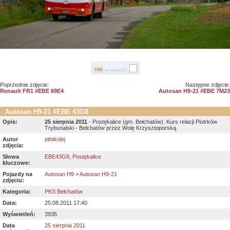
Poprzednie zdjęcie:
Następne zdjęcie:
Renault FR1 #EBE 69E4
Autosan H9-21 #EBE 7M23
Autosan H9-21 #EBE 43G8
Opis:
25 sierpnia 2011
- Postękalice (gm. Bełchatów). Kurs relacji Piotrków
Trybunalski - Bełchatów przez Wolę Krzysztoporską.
Autor
ptbtkolej
zdjęcia:
Słowa
EBE43G8
,
Postękalice
kluczowe:
Pojazdy na
Autosan H9
>
Autosan H9-21
zdjęciu:
Kategoria:
PKS Bełchatów
Data:
25.08.2011 17:40
Wyświetleń:
3935
Data
25 sierpnia 2011