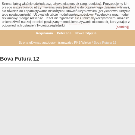
Strona, którą właśnie odwiedzasz, używa ciasteczek (ang. cookies). Potrzebujemy ich
Łódzka Galeria Transportowa - GTLodz.eu
przede wszystkim do utrzymywania sesji (niezbędne do poprawnego działania witryny),
ale również do zapamiętywania niektórych ustawień użytkownika (przykładowo: ukrycie
tego powiadomienia). Używa ich także moduł społecznościowy Facebooka oraz moduł
reklamowy Google AdSense. Jeżeli nie zgadzasz się z takim wykorzystaniem, możesz
uniemożliwić naszej stronie i powiązanym modułom używanie ciasteczek, korzystając z
Wyszukiwanie zaawansowane
odpowiednich ustawień Twojej przeglądarki.
[zamknij]
Regulamin
Polecane
Nowe zdjęcia
Strona główna
/
autobusy i tramwaje
/
PKS Wieluń
/ Bova Futura 12
Bova Futura 12