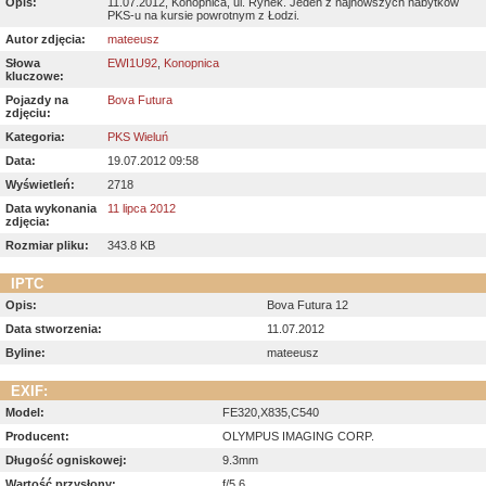
Opis:
11.07.2012, Konopnica, ul. Rynek. Jeden z najnowszych nabytków
PKS-u na kursie powrotnym z Łodzi.
Autor zdjęcia:
mateeusz
Słowa
EWI1U92
,
Konopnica
kluczowe:
Pojazdy na
Bova Futura
zdjęciu:
Kategoria:
PKS Wieluń
Data:
19.07.2012 09:58
Wyświetleń:
2718
Data wykonania
11 lipca 2012
zdjęcia:
Rozmiar pliku:
343.8 KB
IPTC
Opis:
Bova Futura 12
Data stworzenia:
11.07.2012
Byline:
mateeusz
EXIF:
Model:
FE320,X835,C540
Producent:
OLYMPUS IMAGING CORP.
Długość ogniskowej:
9.3mm
Wartość przysłony:
f/5.6