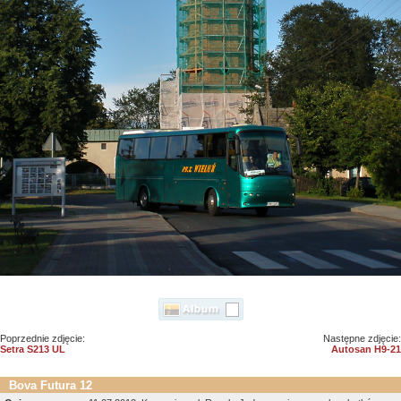
Poprzednie zdjęcie:
Następne zdjęcie:
Setra S213 UL
Autosan H9-21
Bova Futura 12