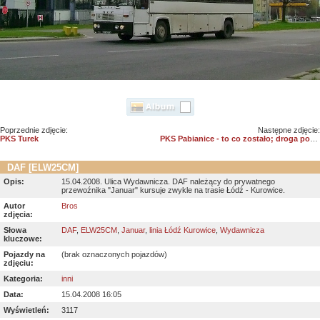
Poprzednie zdjęcie:
Następne zdjęcie:
PKS Turek
PKS Pabianice - to co zostało; droga pożarowa
DAF [ELW25CM]
Opis:
15.04.2008. Ulica Wydawnicza. DAF należący do prywatnego
przewoźnika "Januar" kursuje zwykle na trasie Łódź - Kurowice.
Autor
Bros
zdjęcia:
Słowa
DAF
,
ELW25CM
,
Januar
,
linia Łódź Kurowice
,
Wydawnicza
kluczowe:
Pojazdy na
(brak oznaczonych pojazdów)
zdjęciu:
Kategoria:
inni
Data:
15.04.2008 16:05
Wyświetleń:
3117