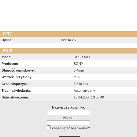
IPTC
Byline:
Picasa 2.7
EXIF:
Model:
DSC-S500
Producent:
SONY
Długość ogniskowej:
5.4mm
Wartość przysłony:
f/5.6
Czas ekspozycji:
1/640 sek.
Tryb naświetlania:
Automatyczny
Data utworzenia:
15.04.2008 13:58:40
Nazwa użytkownika:
Hasło:
Zapamiętać logowanie?