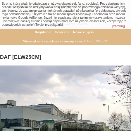
Strona, którą właśnie odwiedzasz, używa ciasteczek (ang. cookies). Potrzebujemy ich
Łódzka Galeria Transportowa - GTLodz.eu
przede wszystkim do utrzymywania sesji (niezbędne do poprawnego działania witryny),
ale również do zapamiętywania niektórych ustawień użytkownika (przykładowo: ukrycie
tego powiadomienia). Używa ich także moduł społecznościowy Facebooka oraz moduł
reklamowy Google AdSense. Jeżeli nie zgadzasz się z takim wykorzystaniem, możesz
uniemożliwić naszej stronie i powiązanym modułom używanie ciasteczek, korzystając z
Wyszukiwanie zaawansowane
odpowiednich ustawień Twojej przeglądarki.
[zamknij]
Regulamin
Polecane
Nowe zdjęcia
Strona główna
/
autobusy i tramwaje
/
inni
/ DAF [ELW25CM]
DAF [ELW25CM]