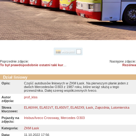
Poprzednie zdjęcie:
Następne zdjęcie:
To był prawdopodobnie ostatni taki kurs linii "D" do Pabianic
Rezerwa
Dział liniowy
Opis:
Część autobusów liniowych w ZKM Łask. Na pierwszym planie jeden z
dwóch Mercedesów O303 z 1987 roku, które wciąż służą u tego
przewoźnika. Dalej szereg współczesnych Iveco.
Autor
prof_klos
zdjęcia:
Słowa
ELA6X44
,
ELA51V7
,
ELA50V7
,
ELA62X9
,
Łask
,
Zajezdnia
,
Lutomierska
kluczowe:
Pojazdy na
Irisbus/Iveco Crossway
,
Mercedes O303
zdjęciu:
Kategoria:
ZKM Łask
Data:
11.10.2022 17:56