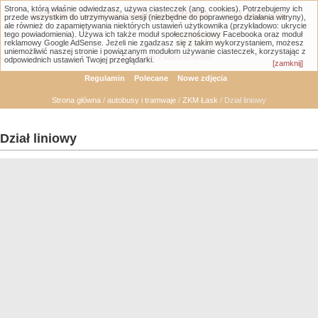
Strona, którą właśnie odwiedzasz, używa ciasteczek (ang. cookies). Potrzebujemy ich
Łódzka Galeria Transportowa - GTLodz.eu
przede wszystkim do utrzymywania sesji (niezbędne do poprawnego działania witryny),
ale również do zapamiętywania niektórych ustawień użytkownika (przykładowo: ukrycie
tego powiadomienia). Używa ich także moduł społecznościowy Facebooka oraz moduł
reklamowy Google AdSense. Jeżeli nie zgadzasz się z takim wykorzystaniem, możesz
uniemożliwić naszej stronie i powiązanym modułom używanie ciasteczek, korzystając z
Wyszukiwanie zaawansowane
odpowiednich ustawień Twojej przeglądarki.
[zamknij]
Regulamin
Polecane
Nowe zdjęcia
Strona główna
/
autobusy i tramwaje
/
ZKM Łask
/ Dział liniowy
Dział liniowy