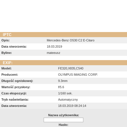
IPTC
Opis:
Mercedes-Benz O530 C2 E-Citaro
Data stworzenia:
18.03.2019
Byline:
mateeusz
EXIF:
Model:
FE320,X835,C540
Producent:
OLYMPUS IMAGING CORP.
Długość ogniskowej:
9.3mm
Wartość przysłony:
f/5.6
Czas ekspozycji:
1/160 sek.
Tryb naświetlania:
Automatyczny
Data utworzenia:
18.03.2019 08:24:14
Nazwa użytkownika:
Hasło: