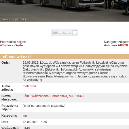
Poprzednie zdjęcie:
Następne zdjęcie:
405-tka z Gryfu
Autosan A0909L
eCitaro w Łodzi
Opis:
18.03.2019, Łódź, ul. Wólczańska, teren Politechniki Łódzkiej. eCitaro na
gościnnych występach w Łodzi w związku z odbywającym się na Wydziale
Elektrotechniki, Elektroniki, Informatyki i Automatyki szkoleniem
"Elektromobilność w praktyce" organizowanym przez Polskie
Stowarzyszenie Paliw Alternatywnych. Jednak czasami opłaca się chodzić
na wykłady. ;)
Autor
mateeusz
zdjęcia:
Słowa
Łódź
,
Wólczańska
,
Politechnika
,
MA-E1063
kluczowe:
Pojazdy na
(brak oznaczonych pojazdów)
zdjęciu:
Kategoria:
inni
Data:
18.03.2019 14:36
Wyświetleń:
3148