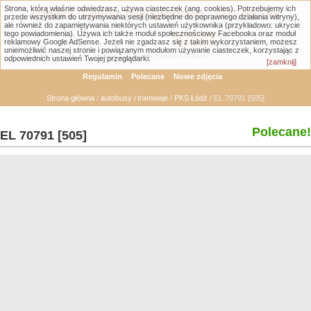
Strona, którą właśnie odwiedzasz, używa ciasteczek (ang. cookies). Potrzebujemy ich
Łódzka Galeria Transportowa - GTLodz.eu
przede wszystkim do utrzymywania sesji (niezbędne do poprawnego działania witryny),
ale również do zapamiętywania niektórych ustawień użytkownika (przykładowo: ukrycie
tego powiadomienia). Używa ich także moduł społecznościowy Facebooka oraz moduł
reklamowy Google AdSense. Jeżeli nie zgadzasz się z takim wykorzystaniem, możesz
uniemożliwić naszej stronie i powiązanym modułom używanie ciasteczek, korzystając z
Wyszukiwanie zaawansowane
odpowiednich ustawień Twojej przeglądarki.
[zamknij]
Regulamin
Polecane
Nowe zdjęcia
Strona główna
/
autobusy i tramwaje
/
PKS Łódź
/ EL 70791 [505]
Polecane!
EL 70791 [505]