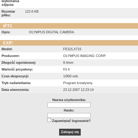
wykonania
zdjęcia:
Rozmiar
122.6 KB
pliku:
IPTC
Opis:
OLYMPUS DIGITAL CAMERA
EXIF:
Model:
FE115,X715
Producent:
OLYMPUS IMAGING CORP.
Długość ogniskowej:
8.4mm
Wartość przysłony:
f/3.4
Czas ekspozycji:
1/900 sek.
Tryb naświetlania:
Program kreatywny
Data utworzenia:
23.12.2007 12:23:14
Nazwa użytkownika:
Hasło:
Zapamiętać logowanie?