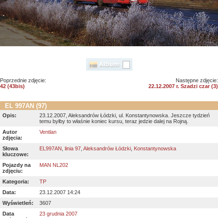
Poprzednie zdjęcie:
Następne zdjęcie:
42 (43bis)
22.12.2007 r. Szadzi czar (3)
EL 997AN (97)
Opis:
23.12.2007, Aleksandrów Łódzki, ul. Konstantynowska. Jeszcze tydzień
temu byłby to właśnie koniec kursu, teraz jedzie dalej na Rojną.
Autor
Ventlan
zdjęcia:
Słowa
EL997AN
,
linia 97
,
Aleksandrów Łódzki
,
Konstantynowska
kluczowe:
Pojazdy na
MAN NL202
zdjęciu:
Kategoria:
TP
Data:
23.12.2007 14:24
Wyświetleń:
3607
Data
23 grudnia 2007