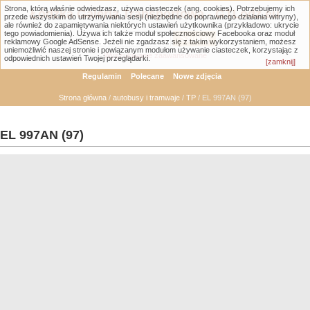
Strona, którą właśnie odwiedzasz, używa ciasteczek (ang. cookies). Potrzebujemy ich
Łódzka Galeria Transportowa - GTLodz.eu
przede wszystkim do utrzymywania sesji (niezbędne do poprawnego działania witryny),
ale również do zapamiętywania niektórych ustawień użytkownika (przykładowo: ukrycie
tego powiadomienia). Używa ich także moduł społecznościowy Facebooka oraz moduł
reklamowy Google AdSense. Jeżeli nie zgadzasz się z takim wykorzystaniem, możesz
uniemożliwić naszej stronie i powiązanym modułom używanie ciasteczek, korzystając z
Wyszukiwanie zaawansowane
odpowiednich ustawień Twojej przeglądarki.
[zamknij]
Regulamin
Polecane
Nowe zdjęcia
Strona główna
/
autobusy i tramwaje
/
TP
/ EL 997AN (97)
EL 997AN (97)