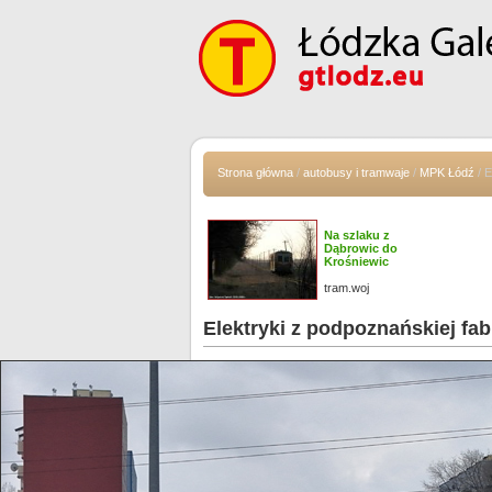
Strona główna
/
autobusy i tramwaje
/
MPK Łódź
/ E
Na szlaku z
Dąbrowic do
Krośniewic
tram.woj
Elektryki z podpoznańskiej fab