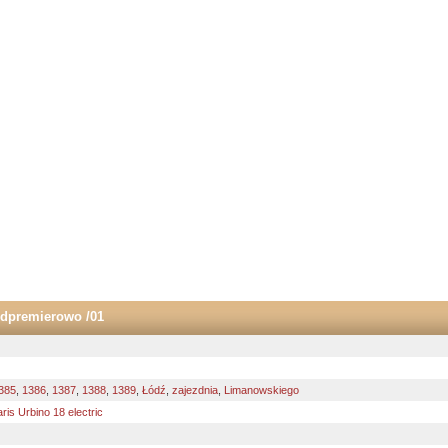
zedpremierowo /01
385
,
1386
,
1387
,
1388
,
1389
,
Łódź
,
zajezdnia
,
Limanowskiego
aris Urbino 18 electric