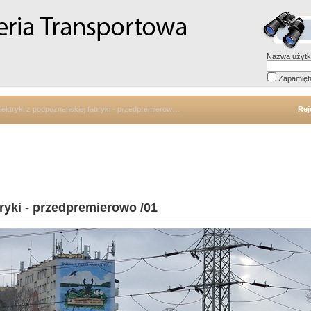
Nazwa użytk
Zapamięt
lektryki z podpoznańskiej fabryki - przedpremierowo /01
Rej
ryki - przedpremierowo /01