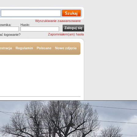
Wyszukiwanie zaawansowane
ownika:
Hasło:
Zapomniałem(am) hasła
ać logowanie?
estracja
Regulamin
Polecane
Nowe zdjęcia