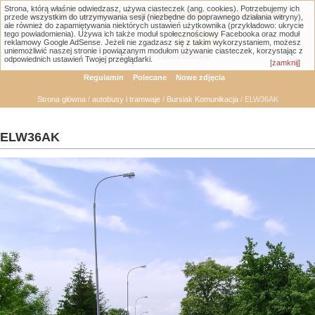
Strona, którą właśnie odwiedzasz, używa ciasteczek (ang. cookies). Potrzebujemy ich
Łódzka Galeria Transportowa - GTLodz.eu
przede wszystkim do utrzymywania sesji (niezbędne do poprawnego działania witryny),
ale również do zapamiętywania niektórych ustawień użytkownika (przykładowo: ukrycie
tego powiadomienia). Używa ich także moduł społecznościowy Facebooka oraz moduł
reklamowy Google AdSense. Jeżeli nie zgadzasz się z takim wykorzystaniem, możesz
uniemożliwić naszej stronie i powiązanym modułom używanie ciasteczek, korzystając z
Wyszukiwanie zaawansowane
odpowiednich ustawień Twojej przeglądarki.
[zamknij]
Regulamin
Polecane
Nowe zdjęcia
Strona główna
/
autobusy i tramwaje
/
Bursiak Komunikacja
/ ELW36AK
ELW36AK