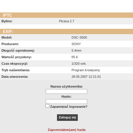
IPTC
Byline:
Picasa 2.7
EXIF:
Model:
DSC-S500
Producent:
SONY
Długość ogniskowej:
5.4mm
Wartość przysłony:
f/5.6
Czas ekspozycji:
1/320 sek.
Tryb naświetlania:
Program kreatywny
Data utworzenia:
28.05.2007 12:21:01
Nazwa użytkownika:
Hasło:
Zapamiętać logowanie?
Zapomniałem(am) hasła