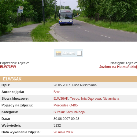
Poprzednie zdjęcie:
Następne zdjęcie:
ELW73FW
Jezioro na Hetmańskiej
ELW36AK
Opis:
28.05.2007. Ulica Niciarniana.
Autor zdjęcia:
Bros
Słowa kluczowe:
ELW36AK
,
Tesco
,
linia Dąbrowa
,
Niciarniana
Pojazdy na zdjęciu:
Mercedes O405
Kategoria:
Bursiak Komunikacja
Data:
30.06.2007 00:23
Wyświetleń:
3132
Data wykonania zdjęcia:
28 maja 2007