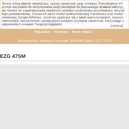
Strona, którą właśnie odwiedzasz, używa ciasteczek (ang. cookies). Potrzebujemy ich
Łódzka Galeria Transportowa - GTLodz.eu
przede wszystkim do utrzymywania sesji (niezbędne do poprawnego działania witryny),
ale również do zapamiętywania niektórych ustawień użytkownika (przykładowo: ukrycie
tego powiadomienia). Używa ich także moduł społecznościowy Facebooka oraz moduł
reklamowy Google AdSense. Jeżeli nie zgadzasz się z takim wykorzystaniem, możesz
uniemożliwić naszej stronie i powiązanym modułom używanie ciasteczek, korzystając z
Wyszukiwanie zaawansowane
odpowiednich ustawień Twojej przeglądarki.
[zamknij]
Regulamin
Polecane
Nowe zdjęcia
Strona główna
/
autobusy i tramwaje
/
MARKAB Zgierz
/ EZG 47SM
EZG 47SM