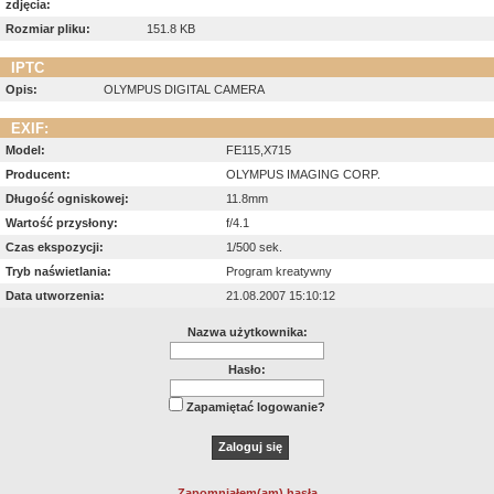
zdjęcia:
Rozmiar pliku:
151.8 KB
IPTC
Opis:
OLYMPUS DIGITAL CAMERA
EXIF:
Model:
FE115,X715
Producent:
OLYMPUS IMAGING CORP.
Długość ogniskowej:
11.8mm
Wartość przysłony:
f/4.1
Czas ekspozycji:
1/500 sek.
Tryb naświetlania:
Program kreatywny
Data utworzenia:
21.08.2007 15:10:12
Nazwa użytkownika:
Hasło:
Zapamiętać logowanie?
Zapomniałem(am) hasła