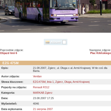
Poprzednie zdjęcie:
Następne zdjęcie:
Objazd linii 6
Plac Kilińskiego
EZG 47SM
Opis:
21.08.2007, Zgierz, ul. Długa x al. Armii Krajowej. W tle coś dla
Barta.
Autor zdjęcia:
Ventlan
Słowa kluczowe:
EZG47SM
,
linia 1
,
Zgierz
,
Długa
,
Armii Krajowej
Pojazdy na zdjęciu:
Renault R312
Kategoria:
MARKAB Zgierz
Data:
23.08.2007 17:25
Wyświetleń:
4046
Data wykonania
21 sierpnia 2007