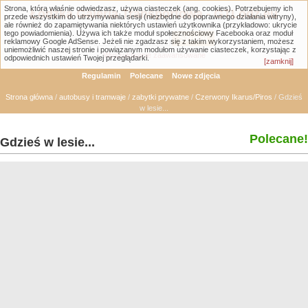
Strona, którą właśnie odwiedzasz, używa ciasteczek (ang. cookies). Potrzebujemy ich
Łódzka Galeria Transportowa - GTLodz.eu
przede wszystkim do utrzymywania sesji (niezbędne do poprawnego działania witryny),
ale również do zapamiętywania niektórych ustawień użytkownika (przykładowo: ukrycie
tego powiadomienia). Używa ich także moduł społecznościowy Facebooka oraz moduł
reklamowy Google AdSense. Jeżeli nie zgadzasz się z takim wykorzystaniem, możesz
uniemożliwić naszej stronie i powiązanym modułom używanie ciasteczek, korzystając z
Wyszukiwanie zaawansowane
odpowiednich ustawień Twojej przeglądarki.
[zamknij]
Regulamin
Polecane
Nowe zdjęcia
Strona główna
/
autobusy i tramwaje
/
zabytki prywatne
/
Czerwony Ikarus/Piros
/ Gdzieś
w lesie...
Polecane!
Gdzieś w lesie...