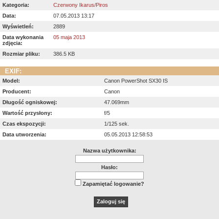
Kategoria:
Czerwony Ikarus/Piros
Data:
07.05.2013 13:17
Wyświetleń:
2889
Data wykonania
05 maja 2013
zdjęcia:
Rozmiar pliku:
386.5 KB
EXIF:
Model:
Canon PowerShot SX30 IS
Producent:
Canon
Długość ogniskowej:
47.069mm
Wartość przysłony:
f/5
Czas ekspozycji:
1/125 sek.
Data utworzenia:
05.05.2013 12:58:53
Nazwa użytkownika:
Hasło:
Zapamiętać logowanie?