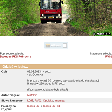
Poprzednie zdjęcie:
Następne zdjęcie:
Dworzec PKS Północny
RV01
Gdzieś w lesie...
Opis:
05.05.2013r. - Łódź
- ul. Opolska
Impreza z okazji 30 rocznicy wprowadzenia do eksploatacji
Ikarusów 260 przez MPK Łódź.
(Ktoś pamięta, jaka to była ulica?)
Autor zdjęcia:
Matalbin
Słowa kluczowe:
Łódź
,
RV01
,
Opolska
,
impreza
Pojazdy na
Ikarus 260
>
Ikarus 260.04
zdjęciu: