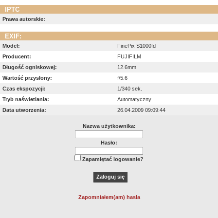
IPTC
Prawa autorskie:
EXIF:
Model:
FinePix S1000fd
Producent:
FUJIFILM
Długość ogniskowej:
12.6mm
Wartość przysłony:
f/5.6
Czas ekspozycji:
1/340 sek.
Tryb naświetlania:
Automatyczny
Data utworzenia:
26.04.2009 09:09:44
Nazwa użytkownika:
Hasło:
Zapamiętać logowanie?
Zapomniałem(am) hasła