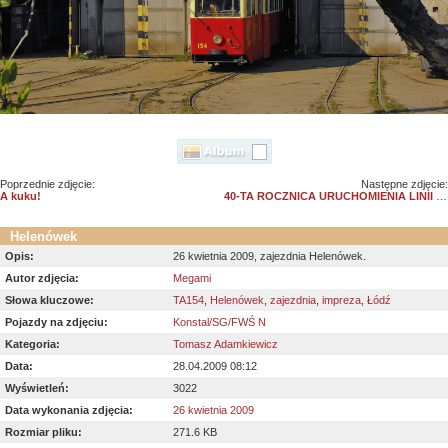
Poprzednie zdjęcie:
Następne zdjęcie:
A kuku!
40-TA ROCZNICA URUCHOMIENIA LINII 41BIS 1969-2009
Helenówek
Opis:
26 kwietnia 2009, zajezdnia Helenówek.
Autor zdjęcia:
Megami
Słowa kluczowe:
TA154
,
Helenówek
,
zajezdnia
,
impreza
,
Łódź
Pojazdy na zdjęciu:
Konstal/SG/FWŚ N
Kategoria:
Tomasz Adamkiewicz
Data:
28.04.2009 08:12
Wyświetleń:
3022
Data wykonania zdjęcia:
26 kwietnia 2009
Rozmiar pliku:
271.6 KB