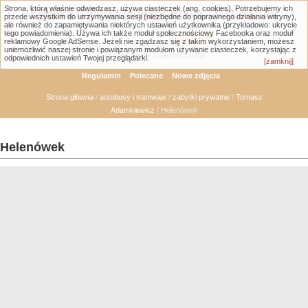
Strona, którą właśnie odwiedzasz, używa ciasteczek (ang. cookies). Potrzebujemy ich
Łódzka Galeria Transportowa - GTLodz.eu
przede wszystkim do utrzymywania sesji (niezbędne do poprawnego działania witryny),
ale również do zapamiętywania niektórych ustawień użytkownika (przykładowo: ukrycie
tego powiadomienia). Używa ich także moduł społecznościowy Facebooka oraz moduł
reklamowy Google AdSense. Jeżeli nie zgadzasz się z takim wykorzystaniem, możesz
uniemożliwić naszej stronie i powiązanym modułom używanie ciasteczek, korzystając z
Wyszukiwanie zaawansowane
odpowiednich ustawień Twojej przeglądarki.
[zamknij]
Regulamin
Polecane
Nowe zdjęcia
Strona główna
/
autobusy i tramwaje
/
zabytki prywatne
/
Tomasz
Adamkiewicz
/ Helenówek
Helenówek