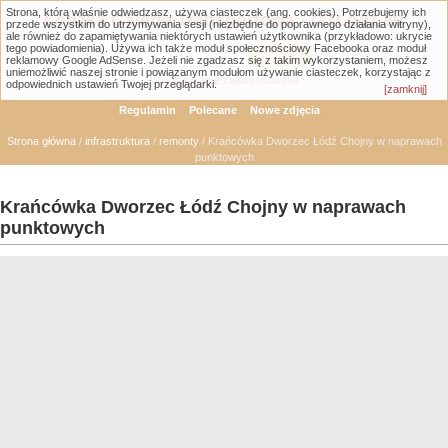
Strona, którą właśnie odwiedzasz, używa ciasteczek (ang. cookies). Potrzebujemy ich
Łódzka Galeria Transportowa - GTLodz.eu
przede wszystkim do utrzymywania sesji (niezbędne do poprawnego działania witryny),
ale również do zapamiętywania niektórych ustawień użytkownika (przykładowo: ukrycie
tego powiadomienia). Używa ich także moduł społecznościowy Facebooka oraz moduł
reklamowy Google AdSense. Jeżeli nie zgadzasz się z takim wykorzystaniem, możesz
uniemożliwić naszej stronie i powiązanym modułom używanie ciasteczek, korzystając z
Wyszukiwanie zaawansowane
odpowiednich ustawień Twojej przeglądarki.
[zamknij]
Regulamin
Polecane
Nowe zdjęcia
Strona główna
/
infrastruktura
/
remonty
/ Krańcówka Dworzec Łódź Chojny w naprawach
punktowych
Krańcówka Dworzec Łódź Chojny w naprawach
punktowych