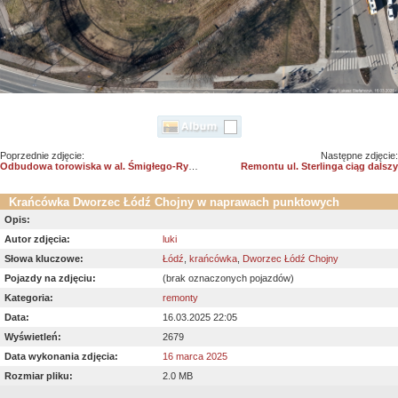
Poprzednie zdjęcie:
Następne zdjęcie:
Odbudowa torowiska w al. Śmigłego-Rydza
Remontu ul. Sterlinga ciąg dalszy
Krańcówka Dworzec Łódź Chojny w naprawach punktowych
Opis:
Autor zdjęcia:
luki
Słowa kluczowe:
Łódź
,
krańcówka
,
Dworzec Łódź Chojny
Pojazdy na zdjęciu:
(brak oznaczonych pojazdów)
Kategoria:
remonty
Data:
16.03.2025 22:05
Wyświetleń:
2679
Data wykonania zdjęcia:
16 marca 2025
Rozmiar pliku:
2.0 MB