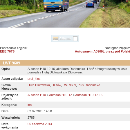
Poprzednie zdjęcie:
Następne zdjęcie:
EBE 76T6
Autosanem A0909L przez pół Polski
LWT 9609
Opis:
Autosan H10-12.16 jako kurs Radomsko -Łódź sfotografowany w lesie
pomiędzy Hutą Dłutowską a Dłutowem.
Autor zdjęcia:
prof_klos
Słowa
Huta Dłutowska
,
Dłutów
,
LWT9609
,
PKS Radomsko
kluczowe:
Pojazdy na
Autosan H10
>
Autosan H10-12
>
Autosan H10-12.16
zdjęciu:
Kategoria:
inni
Data:
02.02.2015 14:58
Wyświetleń:
2785
Data
05 czerwca 2014
wykonania