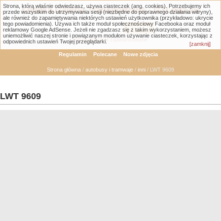
Strona, którą właśnie odwiedzasz, używa ciasteczek (ang. cookies). Potrzebujemy ich
Łódzka Galeria Transportowa - GTLodz.eu
przede wszystkim do utrzymywania sesji (niezbędne do poprawnego działania witryny),
ale również do zapamiętywania niektórych ustawień użytkownika (przykładowo: ukrycie
tego powiadomienia). Używa ich także moduł społecznościowy Facebooka oraz moduł
reklamowy Google AdSense. Jeżeli nie zgadzasz się z takim wykorzystaniem, możesz
uniemożliwić naszej stronie i powiązanym modułom używanie ciasteczek, korzystając z
Wyszukiwanie zaawansowane
odpowiednich ustawień Twojej przeglądarki.
[zamknij]
Regulamin
Polecane
Nowe zdjęcia
Strona główna
/
autobusy i tramwaje
/
inni
/ LWT 9609
LWT 9609