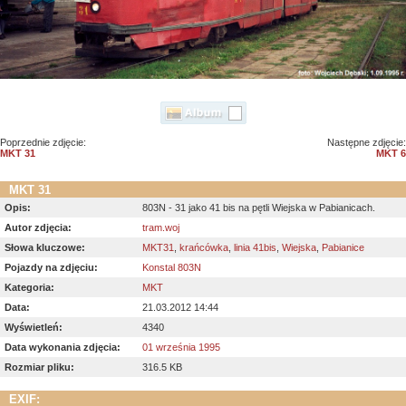
Poprzednie zdjęcie:
Następne zdjęcie:
MKT 31
MKT 6
MKT 31
Opis:
803N - 31 jako 41 bis na pętli Wiejska w Pabianicach.
Autor zdjęcia:
tram.woj
Słowa kluczowe:
MKT31
,
krańcówka
,
linia 41bis
,
Wiejska
,
Pabianice
Pojazdy na zdjęciu:
Konstal 803N
Kategoria:
MKT
Data:
21.03.2012 14:44
Wyświetleń:
4340
Data wykonania zdjęcia:
01 września 1995
Rozmiar pliku:
316.5 KB
EXIF: