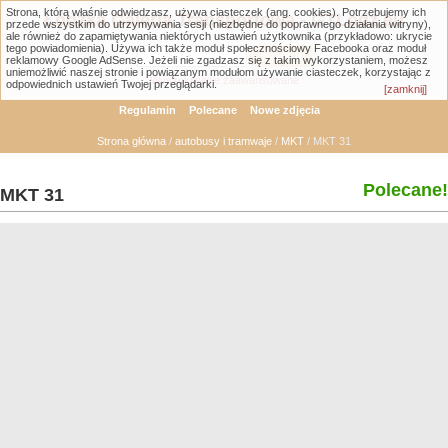
Strona, którą właśnie odwiedzasz, używa ciasteczek (ang. cookies). Potrzebujemy ich
Łódzka Galeria Transportowa - GTLodz.eu
przede wszystkim do utrzymywania sesji (niezbędne do poprawnego działania witryny),
ale również do zapamiętywania niektórych ustawień użytkownika (przykładowo: ukrycie
tego powiadomienia). Używa ich także moduł społecznościowy Facebooka oraz moduł
reklamowy Google AdSense. Jeżeli nie zgadzasz się z takim wykorzystaniem, możesz
uniemożliwić naszej stronie i powiązanym modułom używanie ciasteczek, korzystając z
Wyszukiwanie zaawansowane
odpowiednich ustawień Twojej przeglądarki.
[zamknij]
Regulamin
Polecane
Nowe zdjęcia
Strona główna
/
autobusy i tramwaje
/
MKT
/ MKT 31
Polecane!
MKT 31