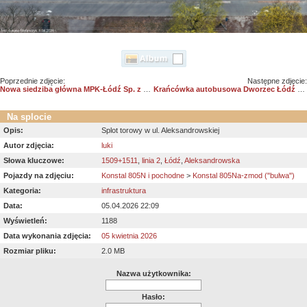
Poprzednie zdjęcie:
Następne zdjęcie:
Nowa siedziba główna MPK-Łódź Sp. z o.o. na etapie prac wykończeniowych
Krańcówka autobusowa Dworzec Łódź Chojny
Na splocie
Opis:
Splot torowy w ul. Aleksandrowskiej
Autor zdjęcia:
luki
Słowa kluczowe:
1509+1511
,
linia 2
,
Łódź
,
Aleksandrowska
Pojazdy na zdjęciu:
Konstal 805N i pochodne
>
Konstal 805Na-zmod ("bulwa")
Kategoria:
infrastruktura
Data:
05.04.2026 22:09
Wyświetleń:
1188
Data wykonania zdjęcia:
05 kwietnia 2026
Rozmiar pliku:
2.0 MB
Nazwa użytkownika:
Hasło: