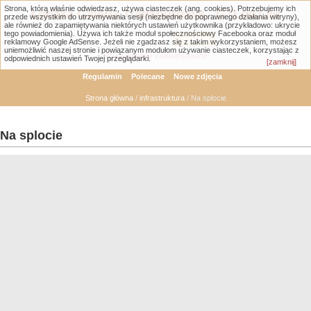
Strona, którą właśnie odwiedzasz, używa ciasteczek (ang. cookies). Potrzebujemy ich
Łódzka Galeria Transportowa - GTLodz.eu
przede wszystkim do utrzymywania sesji (niezbędne do poprawnego działania witryny),
ale również do zapamiętywania niektórych ustawień użytkownika (przykładowo: ukrycie
tego powiadomienia). Używa ich także moduł społecznościowy Facebooka oraz moduł
reklamowy Google AdSense. Jeżeli nie zgadzasz się z takim wykorzystaniem, możesz
uniemożliwić naszej stronie i powiązanym modułom używanie ciasteczek, korzystając z
Wyszukiwanie zaawansowane
odpowiednich ustawień Twojej przeglądarki.
[zamknij]
Regulamin
Polecane
Nowe zdjęcia
Strona główna
/
infrastruktura
/ Na splocie
Na splocie