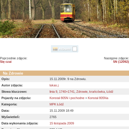
Poprzednie zdjęcie:
Następne zdjęcie:
Się czai
5N (12092)
Na Zdrowie
Opis:
15.11.2009r. 9 na Zdrowiu.
Autor zdjęcia:
lukas.j
Słowa kluczowe:
linia 9
,
1740+1741
,
Zdrowie
,
krańcówka
,
Łódź
Pojazdy na zdjęciu:
Konstal 805N i pochodne
>
Konstal 805Na
Kategoria:
MPK Łódź
Data:
15.11.2009 18:49
Wyświetleń:
2765
Data wykonania zdjęcia:
15 listopada 2009