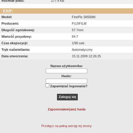
Rozmiar pliku:
277.4 KB
EXIF:
Model:
FinePix S6500fd
Producent:
FUJIFILM
Długość ogniskowej:
57.7mm
Wartość przysłony:
f/4.7
Czas ekspozycji:
1/90 sek.
Tryb naświetlania:
Automatyczny
Data utworzenia:
15.11.2009 12:26:25
Nazwa użytkownika:
Hasło:
Zapamiętać logowanie?
Zapomniałem(am) hasła
Przełącz na pełną wersję tej strony