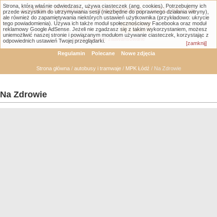
Strona, którą właśnie odwiedzasz, używa ciasteczek (ang. cookies). Potrzebujemy ich
Łódzka Galeria Transportowa - GTLodz.eu
przede wszystkim do utrzymywania sesji (niezbędne do poprawnego działania witryny),
ale również do zapamiętywania niektórych ustawień użytkownika (przykładowo: ukrycie
tego powiadomienia). Używa ich także moduł społecznościowy Facebooka oraz moduł
reklamowy Google AdSense. Jeżeli nie zgadzasz się z takim wykorzystaniem, możesz
uniemożliwić naszej stronie i powiązanym modułom używanie ciasteczek, korzystając z
Wyszukiwanie zaawansowane
odpowiednich ustawień Twojej przeglądarki.
[zamknij]
Regulamin
Polecane
Nowe zdjęcia
Strona główna
/
autobusy i tramwaje
/
MPK Łódź
/ Na Zdrowie
Na Zdrowie