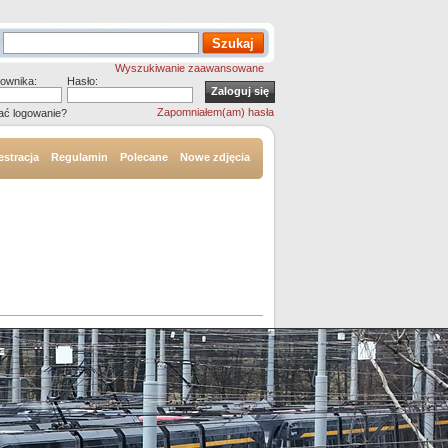
Wyszukiwanie zaawansowane
ownika:
Hasło:
Zapomniałem(am) hasła
ać logowanie?
estracja
Regulamin
Polecane
Nowe zdjęcia