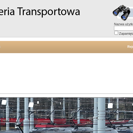
Nazwa użytk
Zapamięt
k
Rej