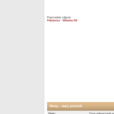
Poprzednie zdjęcie:
Pabianice - Wiejska /02
Nowy - stary pomnik
Opis:
Trwa odtwarzanie w 