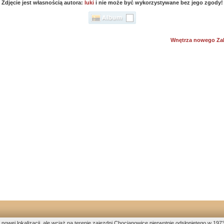
Zdjęcie jest własnością autora:
luki
i nie może być wykorzystywane bez jego zgody!
Wnętrza nowego Zak
nowej lokalizacji, ale wciąż na terenie zajezdni Chocianowice pierwotnie odsłoniętego w 19