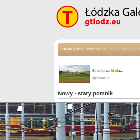
Strona główna
/
infrastruktura
/ Nowy - stary pomni
Solarisowa idylla...
ziemowit57
Nowy - stary pomnik