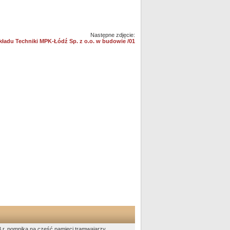
Następne zdjęcie:
ładu Techniki MPK-Łódź Sp. z o.o. w budowie /01
73 r. pomnika na cześć pamięci tramwajarzy