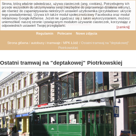
Strona, którą właśnie odwiedzasz, używa ciasteczek (ang. cookies). Potrzebujemy ich
Łódzka Galeria Transportowa - GTLodz.eu
przede wszystkim do utrzymywania sesji (niezbędne do poprawnego działania witryny),
ale również do zapamiętywania niektórych ustawień użytkownika (przykładowo: ukrycie
tego powiadomienia). Używa ich także moduł społecznościowy Facebooka oraz moduł
reklamowy Google AdSense. Jeżeli nie zgadzasz się z takim wykorzystaniem, możesz
uniemożliwić naszej stronie i powiązanym modułom używanie ciasteczek, korzystając z
Wyszukiwanie zaawansowane
odpowiednich ustawień Twojej przeglądarki.
[zamknij]
Regulamin
Polecane
Nowe zdjęcia
Strona główna
/
autobusy i tramwaje
/
MPK Łódź
/ Ostatni tramwaj na "deptakowej"
Piotrkowskiej
Ostatni tramwaj na "deptakowej" Piotrkowskiej