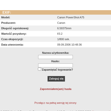
EXIF:
Model:
Canon PowerShot A75
Producent:
Canon
Długość ogniskowej:
6.59375mm
Wartość przysłony:
f/3.2
Czas ekspozycji:
1/800 sek.
Data utworzenia:
09.09.2006 10:48:36
Nazwa użytkownika:
Hasło:
Zapamiętać logowanie?
Zapomniałem(am) hasła
Przełącz na pełną wersję tej strony