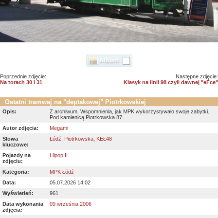
Poprzednie zdjęcie:
Następne zdjęcie:
Na torach 30 i 31
Klasyk na linii 98 czyli dawnej "eFce"
Ostatni tramwaj na "deptakowej" Piotrkowskiej
Opis:
Z archiwum. Wspomnienia, jak MPK wykorzystywało swoje zabytki.
Pod kamienicą Piotrkowska 87.
Autor zdjęcia:
Megami
Słowa
Łódź
,
Piotrkowska
,
KEŁ48
kluczowe:
Pojazdy na
Lilpop II
zdjęciu:
Kategoria:
MPK Łódź
Data:
05.07.2026 14:02
Wyświetleń:
961
Data wykonania
09 września 2006
zdjęcia: