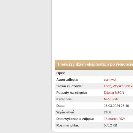
Pierwszy dzień eksploatacji po remoncie
Opis:
Autor zdjęcia:
tram.woj
Słowa kluczowe:
Łódź
,
Wojska Polsk
Pojazdy na zdjęciu:
Düwag M8CN
Kategoria:
MPK Łódź
Data:
16.03.2024 23:46
Wyświetleń:
2186
Data wykonania zdjęcia:
16 marca 2024
Rozmiar pliku:
583.2 KB