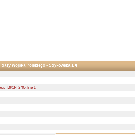
 trasy Wojska Polskiego - Strykowska 1/4
iego
,
M8CN
,
2795
,
linia 1