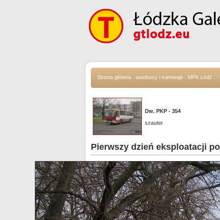
Strona główna
/
autobusy i tramwaje
/
MPK Łódź
/ Pi
Dw. PKP - 354
szauter
Pierwszy dzień eksploatacji p