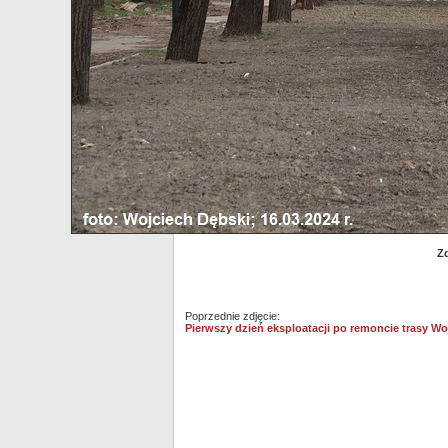
Zd
Poprzednie zdjęcie:
Pierwszy dzień eksploatacji po remoncie trasy Wojska Po