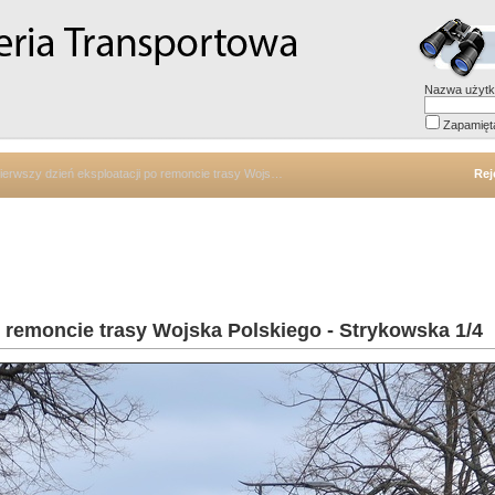
Nazwa użytk
Zapamięt
erwszy dzień eksploatacji po remoncie trasy Wojska Polskiego - Strykowska 1/4
Rej
o remoncie trasy Wojska Polskiego - Strykowska 1/4