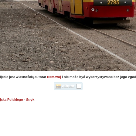
jęcie jest własnością autora:
tram.woj
i nie może być wykorzystywane bez jego zgod
lskiego - Strykowska 2/4