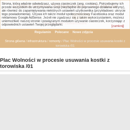
Strona, którą właśnie odwiedzasz, używa ciasteczek (ang. cookies). Potrzebujemy ich
Łódzka Galeria Transportowa - GTLodz.eu
przede wszystkim do utrzymywania sesji (niezbędne do poprawnego działania witryny),
ale również do zapamiętywania niektórych ustawień użytkownika (przykładowo: ukrycie
tego powiadomienia). Używa ich także moduł społecznościowy Facebooka oraz moduł
reklamowy Google AdSense. Jeżeli nie zgadzasz się z takim wykorzystaniem, możesz
uniemożliwić naszej stronie i powiązanym modułom używanie ciasteczek, korzystając z
Wyszukiwanie zaawansowane
odpowiednich ustawień Twojej przeglądarki.
[zamknij]
Regulamin
Polecane
Nowe zdjęcia
Strona główna
/
infrastruktura
/
remonty
/ Plac Wolności w procesie usuwania kostki z
torowiska /01
Plac Wolności w procesie usuwania kostki z
torowiska /01