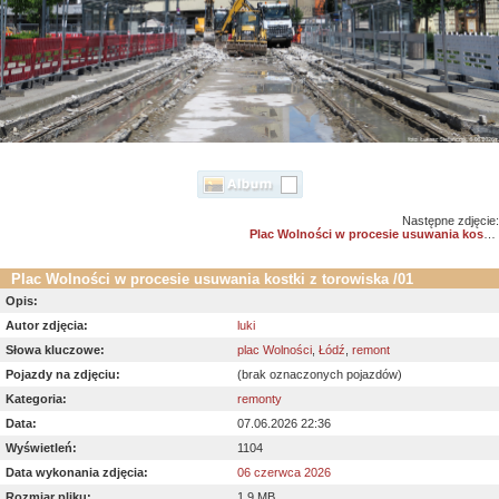
Następne zdjęcie:
Plac Wolności w procesie usuwania kostki z torowiska /02
Plac Wolności w procesie usuwania kostki z torowiska /01
Opis:
Autor zdjęcia:
luki
Słowa kluczowe:
plac Wolności
,
Łódź
,
remont
Pojazdy na zdjęciu:
(brak oznaczonych pojazdów)
Kategoria:
remonty
Data:
07.06.2026 22:36
Wyświetleń:
1104
Data wykonania zdjęcia:
06 czerwca 2026
Rozmiar pliku:
1.9 MB