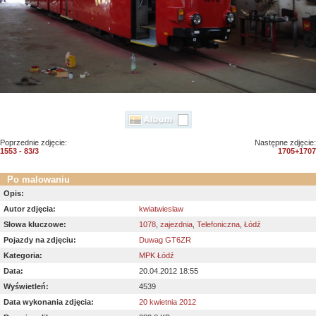
Poprzednie zdjęcie:
Następne zdjęcie:
1553 - 83/3
1705+1707
Po malowaniu
Opis:
Autor zdjęcia:
kwiatwieslaw
Słowa kluczowe:
1078
,
zajezdnia
,
Telefoniczna
,
Łódź
Pojazdy na zdjęciu:
Duwag GT6ZR
Kategoria:
MPK Łódź
Data:
20.04.2012 18:55
Wyświetleń:
4539
Data wykonania zdjęcia:
20 kwietnia 2012