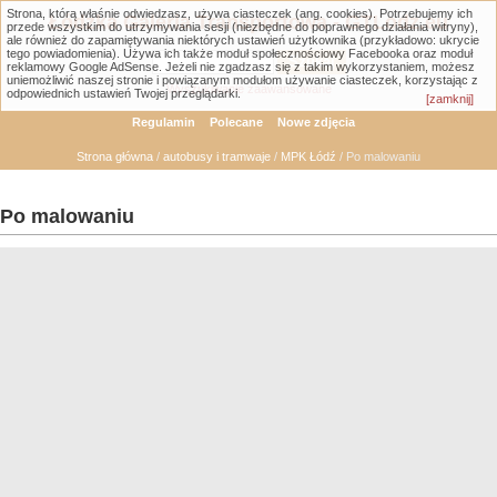
Strona, którą właśnie odwiedzasz, używa ciasteczek (ang. cookies). Potrzebujemy ich
Łódzka Galeria Transportowa - GTLodz.eu
przede wszystkim do utrzymywania sesji (niezbędne do poprawnego działania witryny),
ale również do zapamiętywania niektórych ustawień użytkownika (przykładowo: ukrycie
tego powiadomienia). Używa ich także moduł społecznościowy Facebooka oraz moduł
reklamowy Google AdSense. Jeżeli nie zgadzasz się z takim wykorzystaniem, możesz
uniemożliwić naszej stronie i powiązanym modułom używanie ciasteczek, korzystając z
Wyszukiwanie zaawansowane
odpowiednich ustawień Twojej przeglądarki.
[zamknij]
Regulamin
Polecane
Nowe zdjęcia
Strona główna
/
autobusy i tramwaje
/
MPK Łódź
/ Po malowaniu
Po malowaniu