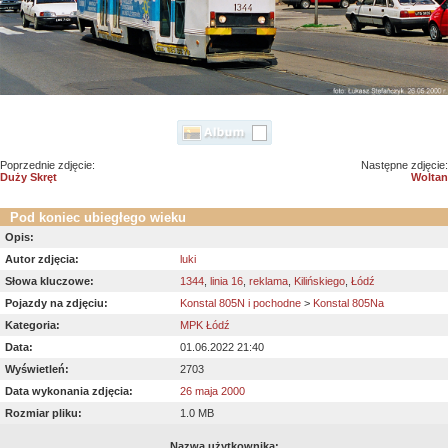
Poprzednie zdjęcie:
Następne zdjęcie:
Duży Skręt
Woltan
Pod koniec ubiegłego wieku
Opis:
Autor zdjęcia:
luki
Słowa kluczowe:
1344
,
linia 16
,
reklama
,
Kilińskiego
,
Łódź
Pojazdy na zdjęciu:
Konstal 805N i pochodne
>
Konstal 805Na
Kategoria:
MPK Łódź
Data:
01.06.2022 21:40
Wyświetleń:
2703
Data wykonania zdjęcia:
26 maja 2000
Rozmiar pliku:
1.0 MB
Nazwa użytkownika: