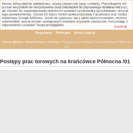
Strona, którą właśnie odwiedzasz, używa ciasteczek (ang. cookies). Potrzebujemy ich
Łódzka Galeria Transportowa - GTLodz.eu
przede wszystkim do utrzymywania sesji (niezbędne do poprawnego działania witryny),
ale również do zapamiętywania niektórych ustawień użytkownika (przykładowo: ukrycie
tego powiadomienia). Używa ich także moduł społecznościowy Facebooka oraz moduł
reklamowy Google AdSense. Jeżeli nie zgadzasz się z takim wykorzystaniem, możesz
uniemożliwić naszej stronie i powiązanym modułom używanie ciasteczek, korzystając z
Wyszukiwanie zaawansowane
odpowiednich ustawień Twojej przeglądarki.
[zamknij]
Regulamin
Polecane
Nowe zdjęcia
Strona główna
/
infrastruktura
/
remonty
/ Postępy prac torowych na krańcówce Północna
/01
Postępy prac torowych na krańcówce Północna /01