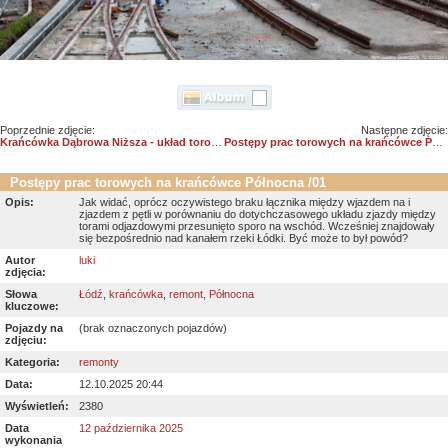
Poprzednie zdjęcie:
Następne zdjęcie:
Krańcówka Dąbrowa Niższa - układ torowy kompletny
Postępy prac torowych na krańcówce Północna /02
Postępy prac torowych na krańcówce Północna /01
Opis:
Jak widać, oprócz oczywistego braku łącznika między wjazdem na i
zjazdem z pętli w porównaniu do dotychczasowego układu zjazdy między
torami odjazdowymi przesunięto sporo na wschód. Wcześniej znajdowały
się bezpośrednio nad kanałem rzeki Łódki. Być może to był powód?
Autor
luki
zdjęcia:
Słowa
Łódź
,
krańcówka
,
remont
,
Północna
kluczowe:
Pojazdy na
(brak oznaczonych pojazdów)
zdjęciu:
Kategoria:
remonty
Data:
12.10.2025 20:44
Wyświetleń:
2380
Data
12 października 2025
wykonania