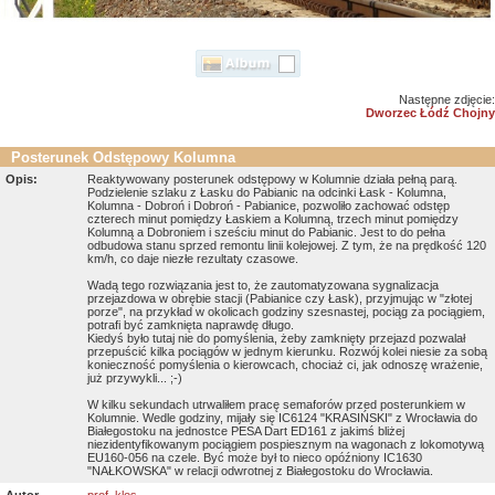
Następne zdjęcie:
Dworzec Łódź Chojny
Posterunek Odstępowy Kolumna
Opis:
Reaktywowany posterunek odstępowy w Kolumnie działa pełną parą.
Podzielenie szlaku z Łasku do Pabianic na odcinki Łask - Kolumna,
Kolumna - Dobroń i Dobroń - Pabianice, pozwoliło zachować odstęp
czterech minut pomiędzy Łaskiem a Kolumną, trzech minut pomiędzy
Kolumną a Dobroniem i sześciu minut do Pabianic. Jest to do pełna
odbudowa stanu sprzed remontu linii kolejowej. Z tym, że na prędkość 120
km/h, co daje niezłe rezultaty czasowe.
Wadą tego rozwiązania jest to, że zautomatyzowana sygnalizacja
przejazdowa w obrębie stacji (Pabianice czy Łask), przyjmując w "złotej
porze", na przykład w okolicach godziny szesnastej, pociąg za pociągiem,
potrafi być zamknięta naprawdę długo.
Kiedyś było tutaj nie do pomyślenia, żeby zamknięty przejazd pozwalał
przepuścić kilka pociągów w jednym kierunku. Rozwój kolei niesie za sobą
konieczność pomyślenia o kierowcach, chociaż ci, jak odnoszę wrażenie,
już przywykli... ;-)
W kilku sekundach utrwaliłem pracę semaforów przed posterunkiem w
Kolumnie. Wedle godziny, mijały się IC6124 "KRASIŃSKI" z Wrocławia do
Białegostoku na jednostce PESA Dart ED161 z jakimś bliżej
niezidentyfikowanym pociągiem pospiesznym na wagonach z lokomotywą
EU160-056 na czele. Być może był to nieco opóźniony IC1630
"NAŁKOWSKA" w relacji odwrotnej z Białegostoku do Wrocławia.