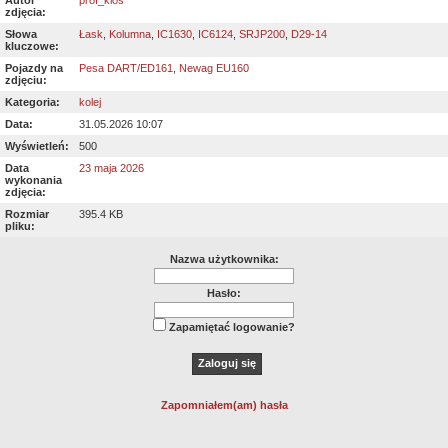
Autor
prof_klos
zdjęcia:
Słowa
Łask
,
Kolumna
,
IC1630
,
IC6124
,
SRJP200
,
D29-14
kluczowe:
Pojazdy na
Pesa DART/ED161
,
Newag EU160
zdjęciu:
Kategoria:
kolej
Data:
31.05.2026 10:07
Wyświetleń:
500
Data
23 maja 2026
wykonania
zdjęcia:
Rozmiar
395.4 KB
pliku:
Nazwa użytkownika:
Hasło:
Zapamiętać logowanie?
Zapomniałem(am) hasła