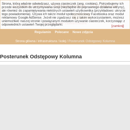
Strona, którą właśnie odwiedzasz, używa ciasteczek (ang. cookies). Potrzebujemy ich
Łódzka Galeria Transportowa - GTLodz.eu
przede wszystkim do utrzymywania sesji (niezbędne do poprawnego działania witryny),
ale również do zapamiętywania niektórych ustawień użytkownika (przykładowo: ukrycie
tego powiadomienia). Używa ich także moduł społecznościowy Facebooka oraz moduł
reklamowy Google AdSense. Jeżeli nie zgadzasz się z takim wykorzystaniem, możesz
uniemożliwić naszej stronie i powiązanym modułom używanie ciasteczek, korzystając z
Wyszukiwanie zaawansowane
odpowiednich ustawień Twojej przeglądarki.
[zamknij]
Regulamin
Polecane
Nowe zdjęcia
Strona główna
/
infrastruktura
/
kolej
/ Posterunek Odstępowy Kolumna
Posterunek Odstępowy Kolumna